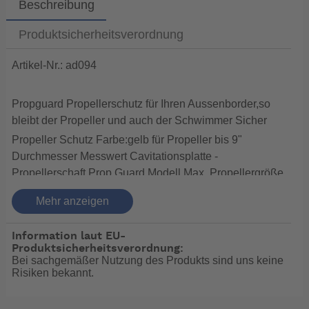
Beschreibung
Produktsicherheitsverordnung
Artikel-Nr.: ad094
Propguard Propellerschutz für Ihren Aussenborder,so
bleibt der Propeller und auch der Schwimmer Sicher
Propeller Schutz Farbe:gelb für Propeller bis 9"
Durchmesser Messwert Cavitationsplatte -
Propellerschaft Prop Guard Modell Max. Propellergröße
110 mm –140 mm 9 " Propeller Schutz 9 " Propeller 145
Mehr anzeigen
mm –154 mm 11 " Propeller Schutz 11 " Propeller 155
mm –165mm 13 " Propeller Schutz 13 " Propeller 166
Information laut EU-
mm –190 mm 14 " Propeller Schutz 14 " Propeller 200
Produktsicherheitsverordnung:
mm – 215 mm 16 " Propeller Schutz 16 " Propeller
Bei sachgemäßer Nutzung des Produkts sind uns keine
Risiken bekannt.
-- Auf Produktfotos angezeigte Dekorationsartikel
gehören nicht zum Leistungsumfang. --