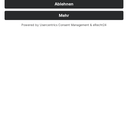
Garantiefall
Batterieverordnung
Ergänzende Allgemeine Geschäftsbedingungen zum
easyCredit-Ratenkauf
Vertrag widerrufen
© Kaniewski Handels GmbH & Co. KG, 2026 - Alle Rechte
vorbehalten.
Shopsystem:
WEBAN
OS
,
WEB
AN
UG