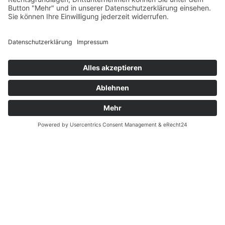
Fernabsatz
Widerrufsrecht MS
Widerrufsrecht bei Reparatur
Widerrufsrecht bei Dienstleistungen
Kontakt
Garantiefall
Batterieverordnung
Ergänzende Allgemeine Geschäftsbedingungen zum
easyCredit-Ratenkauf
Vertrag widerrufen
© Kaniewski Handels GmbH & Co. KG, 2026 - Alle Rechte
vorbehalten.
Shopsystem:
WEBAN
OS
,
WEB
AN
UG