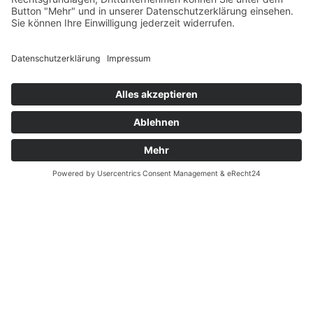
Fernabsatz
Widerrufsrecht MS
Widerrufsrecht bei Reparatur
Widerrufsrecht bei Dienstleistungen
Kontakt
Garantiefall
Batterieverordnung
Ergänzende Allgemeine Geschäftsbedingungen zum
easyCredit-Ratenkauf
Vertrag widerrufen
© Kaniewski Handels GmbH & Co. KG, 2026 - Alle Rechte
vorbehalten.
Shopsystem:
WEBAN
OS
,
WEB
AN
UG