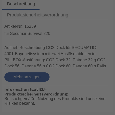
Beschreibung
Produktsicherheitsverordnung
Artikel-Nr.: 15239
für Secumar Survival 220
Auftrieb Beschreibung CO2 Dock für SECUMATIC-
4001-Bayonettsystem mit zwei Auslösetabletten in
PILLBOX-Ausführung: CO2 Dock 32: Patrone 32 g CO2
Dock 56: Patrone 56 g CO2 Dock 60: Patrone 60 g Falls
zu Übungszwecken oder aus Versehen einmal eine
Mehr anzeigen
Weste ausgelöst wird, sind Ersatzpatronen fürs
Wiederklarmachen unverzichtbar. Alle SECUMAR CO2-
Information laut EU-
Patronen sind zu 100% gewichtgeprüft. Das hochrein
Produktsicherheitsverordnung:
Kohlendioxydgas (99,95% Reinheit) verhindert
Bei sachgemäßer Nutzung des Produkts sind uns keine
Vereisung und Verzögerung der Expansion während
Risiken bekannt.
des Aufblasprozesses.