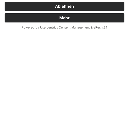
Garantiefall
Batterieverordnung
Ergänzende Allgemeine Geschäftsbedingungen zum
easyCredit-Ratenkauf
Vertrag widerrufen
© Kaniewski Handels GmbH & Co. KG, 2026 - Alle Rechte
vorbehalten.
Shopsystem:
WEBAN
OS
,
WEB
AN
UG