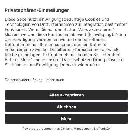
AGB
Öffnungszeiten
Versandpartner
Verfügbarkeiten
Zahlung und Versand
Datenschutz
Fernabsatz
Widerrufsrecht MS
Widerrufsrecht bei Reparatur
Widerrufsrecht bei Dienstleistungen
Kontakt
Garantiefall
Batterieverordnung
Ergänzende Allgemeine Geschäftsbedingungen zum
easyCredit-Ratenkauf