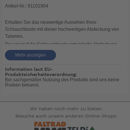
Artikel-Nr.: 91101904
Erhalten Sie das neuwertige Aussehen Ihres
Schlauchboots mit dieser hochwertigen Abdeckung von
Talamex.
Die speziell für Schlauchboote entwickelte Abdeckung
bietet Schutz vor den schädlichen Auswirkungen von
Mehr anzeigen
UV-Strahlen sowie Schmutz und Regen.
Die Abdeckungen haben eine hervorragende Passform
Information laut EU-
und können mühelos und schnell über Ihrem Boot
Produktsicherheitsverordnung:
Bei sachgemäßer Nutzung des Produkts sind uns keine
angebracht werden.
Risiken bekannt.
Befestigen Sie sie einfach mit der im Saum integrierten
elastischen Kordel mit Kordelstopper. 600D
spinndüsengefärbtes Polyester für einen robusten,
Wir haben noch mehr zu bieten.
langlebigen und farbechten Bezug.
Besuche auch unsere anderen Online-Shops:
wasserabweisend und schimmelresistent