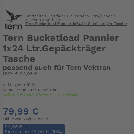
Startseite
>
Falträder
>
Zubehör
>
Tern/Dahon
>
Taschen & Körbe
>
Tern Bucketload Pannier 1x24 Ltr.Gepäckträger Tasche
Tern Bucketload Pannier
1x24 Ltr.Gepäckträger
Tasche
passend auch für Tern Vektron
UVP:
€
94,95 €
Auf Lager: > 10 Stk.
Stand: 25.06.2026 09:36 Uhr
Sofort lieferbar(Lieferzeit: 1-3 Werktage)
79,99 €
inkl. Mwst. zzgl.
Versand
94,95 €
Sie sparen: 14,96 € (16%)