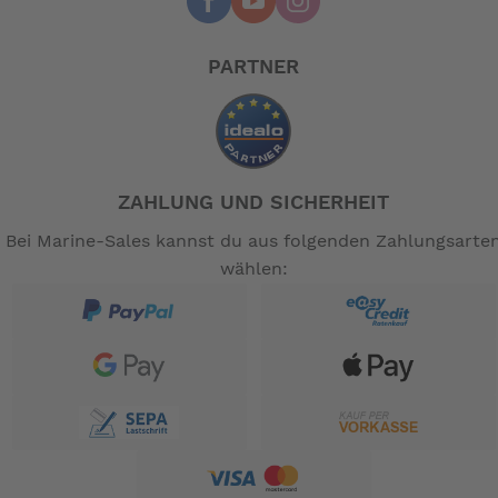
fahren, rollen oder falten
Leere Taschen lassen sich flach zusammenfalten
— für weniger Platzbedarf beim Parken und
PARTNER
Rangieren
Wasser abweisendes Gewebe mit
retroreflektierendem Druckdekor für zusätzliche
Sicherheit bei Nacht
Mit den Verschlussriemen lässt sich das
ZAHLUNG UND SICHERHEIT
Taschenvolumen an den Inhalt anpassen – für ein
besseres Handling
Bei Marine-Sales kannst du aus folgenden Zahlungsarte
Das Innenfach bietet Platz für Brieftasche,
wählen:
Schlüssel oder Trinkflasche
24 L Volumen, Traglast bis zu 9 kg
-- Auf Produktfotos angezeigte Dekorationsartikel
gehören nicht zum Leistungsumfang. --