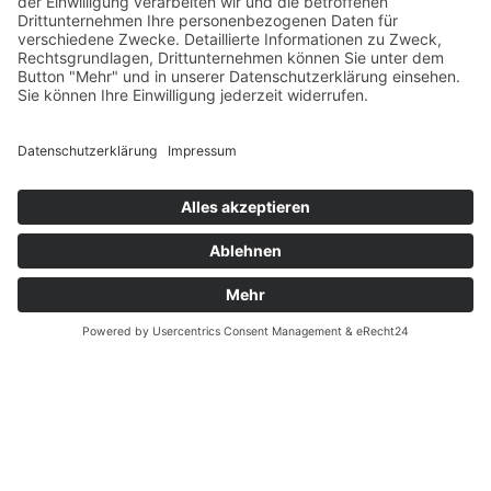
Zahlung und Versand
Das sagt Tern Bicycles:
Datenschutz
Minimaler Platzbedarf
Fernabsatz
Das BYB ist kein gewöhnliches Faltrad - es
Widerrufsrecht MS
repräsentiert eine völlig neue Art, ein Fahrrad zu falten.
Es ist 30% kleiner als unsere bisherigen 20"-Falträder -
Widerrufsrecht bei Reparatur
und klein und schlank genug, um bequem in
Widerrufsrecht bei Dienstleistungen
Schließfächer, Schränke oder kleine Ecken zu passen.
Kontakt
Garantiefall
Kleiner Fußabdruck
Batterieverordnung
In gefaltetem Zustand gehört das BYB zu den kleinsten
aller Falträder am Markt. Das erleichtert das Handling in
Ergänzende Allgemeine Geschäftsbedingungen zum
überfüllten Zügen und Bussen oder beim Navigieren
easyCredit-Ratenkauf
durch stark frequentierte U-Bahn-Stationen enorm.
Die Faltmaße sind - 35 x 81 x 52 cm
Ready to Roll
Vertrag widerrufen