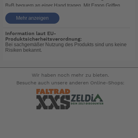
ByB bequem an einer Hand tragen. Mit Ergon Griffen
und FSA Kurbelrad Garnitur ist das BYB P10 sehr gut
Mehr anzeigen
ausgestattet
Alu 6061,TriFold
Rahmen:
Information laut EU-
Produktsicherheitsverordnung:
TERN "Tarsus", Alu 6061
Gabel:
Bei sachgemäßer Nutzung des Produkts sind uns keine
Risiken bekannt.
Flux
Steuersatz:
FSA "Vero" 53 Z.
Kettenradgarnitur:
Kettenblatt /
Wir haben noch mehr zu bieten.
53 Z.
Riemenscheibe:
Besuche auch unsere anderen Online-Shops:
FSA, Cartridge
Innenlager:
KINETIX SpeedStop V-brake
Bremse:
SHIMANO
Bremshebel:
SHIMANO Deore, 10-fach
Schalthebel:
SHIMANO Deore Shadow+
Schaltwerk: