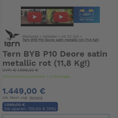
Startseite
>
Falträder
>
20-22 Zoll
>
Tern BYB P10 Deore satin metallic rot (11,8 Kg!)
Tern BYB P10 Deore satin
metallic rot (11,8 Kg!)
UVP:
€
1.599,00 €
Sofort lieferbar(Lieferzeit: 1-3 Werktage)
1.449,00 €
inkl. Mwst. zzgl.
Versand
1.599,00 €
Sie sparen: 150,00 € (9%)