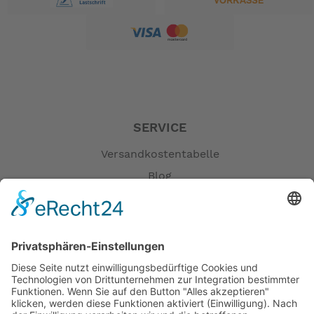
TERN Porter+
Sattel:
TERN Telescope, 34.9/30.9
Sattelstütze:
mm
Deluxe center mount
Ständer:
MKS EZY
Pedale:
Das Tern BYB ist für uns die Antwort auf das Brompton
SERVICE
Faltrad.
Es gilt ein Faltrad zu haben welches man gut fahren
Versandkostentabelle
kann,klein zu falten und gut zu rollen.
Blog
Das Faltrad passt durch schmale Luken und Türen, wie
Erklärung zur Barrierefreiheit
bei der Cessna 172.
Alle diese Werte hält das BYB ein. 20 Zoll mit langem
Impressum
Radstand, Die Kettenführung ist mittig im gefalteten
AGB
Rad , so kann man keine Personen im Zug
Öffnungszeiten
beschmutzen und die Kettenführung wird geschützt. Ein
Versandpartner
ideales Pendlerrad.
Verfügbarkeiten