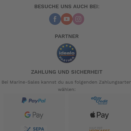
Zahnkranz /
BESUCHE UNS AUCH BEI:
11-36T, 10-fach
Riemenscheibe:
KMC X10
Kette / Riemen:
KINETIX Pro
Felgen:
PARTNER
KINETIX Pro, 16 l.
Nabe V.R.:
KINETIX Pro, 20 l.
Nabe H.R.:
SCHWALBE Kojak,
Reifen V.R.:
Performance Line, 35-406,
ZAHLUNG UND SICHERHEIT
SCHWALBE Kojak,
Reifen H.R.:
Bei Marine-Sales kannst du aus folgenden Zahlungsarte
Performance Line, 35-406,
wählen:
Flat bar, 6061-AL
Lenker:
TERN "Andros", verstellbar, 65
Vorbau:
mm
ERGON GP10
Griff: