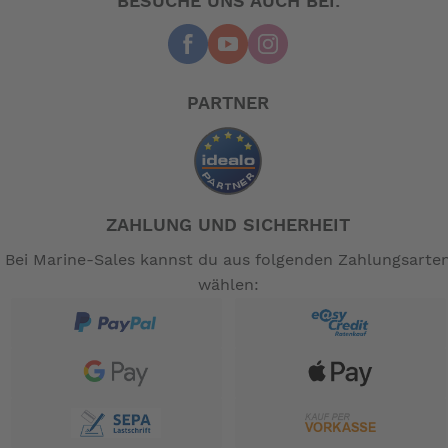
BESUCHE UNS AUCH BEI:
Flat Fold
In 15 Sekunden verwandelt sich das HSD in ein flaches
Paket, das sich perfekt für SUVs, Kombis oder
PARTNER
Busabteile eignet.
Bereit zu schleppen
Trotz seiner geringen Größe ist das HSD ein
ZAHLUNG UND SICHERHEIT
mittelgroßes Lastenfahrrad mit einer gewissen
Tragfähigkeit. Mit einem maximalen zulässigen
Bei Marine-Sales kannst du aus folgenden Zahlungsarte
Gesamtgewicht von 170 kg und einem XL-großen Atlas
wählen:
H-Gepäckträger können Sie Lebensmittel im Wert von
einer Woche oder Campingausrüstung für das
Wochenende mitnehmen. Es verfügt sogar über eine
spezielle Anhängerkupplung*, sodass das Hinzufügen
zusätzlicher Ladung ein Kinderspiel ist.
Vertikales Parken