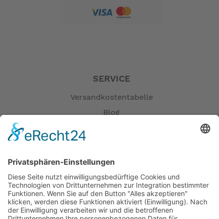
Das HSD lässt sich hochklappen, um ein bequemes
vertikales Parken zu ermöglichen. Nehmen sie in einem
Aufzug nach oben und Parken Sie es innen zuhause
oder auf der Arbeit-Es braucht nur ein klein wenig
Stellfläche.
SERVICE
Eine bequemere Fahrt
Versandkostentabelle
Blog
Mit einem längeren Radstand und einem besonders
niedrigen Schwerpunkt ist das HSD zügig und stabiler
Erklärung zur Barrierefreiheit
als Ihr Standard-E-Bike. Das Easy-Step-Rahmendesign
Impressum
in Kombination mit einem verstellbaren Vorbau und
AGB
Sattelstütze bietet eine bequeme aufrechte Sitzposition
Öffnungszeiten
für größere und kleinere Fahrer. Fügen Sie eine
Federgabel und Ballonreifen hinzu, und selbst die
Versandpartner
schlechtesten Kopfsteinpflasterstraßen werden bequem
Verfügbarkeiten
befahren.
Zahlung und Versand