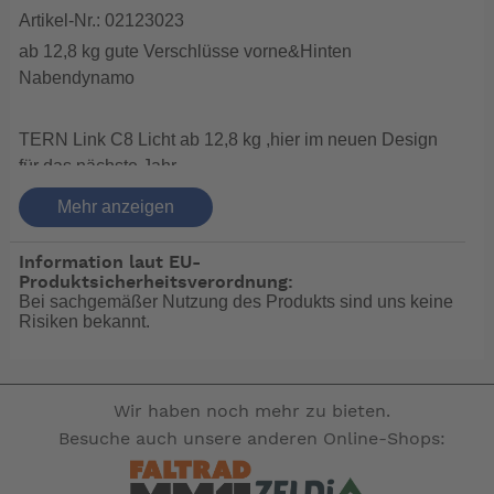
Artikel-Nr.: 02123023
ab 12,8 kg gute Verschlüsse vorne&Hinten
Nabendynamo
TERN Link C8 Licht ab 12,8 kg ,hier im neuen Design
für das nächste Jahr
der Faltrad Klassiker, für alle denen die C Version
Mehr anzeigen
reicht.
Und das Faltrad nicht unbedingt täglich im Einsatz hat
Information laut EU-
reicht diese Version sehr gut aus.
Produktsicherheitsverordnung:
Bei sachgemäßer Nutzung des Produkts sind uns keine
Unterschied zur D Line:
Risiken bekannt.
1. kleinerer Gepäckträger ohne seitliche
Taschenaufnahme
2. einfachere Komponenten bei Schaltung , Kette ,
Wir haben noch mehr zu bieten.
Bremse ,Felge und Reifen.
Besuche auch unsere anderen Online-Shops:
3.Dynamolicht nur vorne, hinten Batterie Rücklicht
Das sagt der Hersteller: