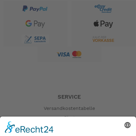
Breite
Präzise 8-Gang-Kettenschaltung mit großer
Übersetzungsbrandbreite
Serienmäßig mit Gepäckträger, Schutzblechen
und Nabendynamo-Lichtanlage
Farbe: black matt
ALLGEMEINE INFORMATIONEN
GÄNGE:
1 x 8
GEWICHT:
12,8 kg (28,2 lb.)
GANG-ENTFALTUNG:
SERVICE
35" - 95" (2.78 - 7.57 m)
RAHMENGRÖSSEN:
Versandkostentabelle
One size
Blog
FALTMASS:
Erklärung zur Barrierefreiheit
39,5 × 80 × 73 cm (15,6 × 31,5 × 28,7 in)
FALTZEIT: