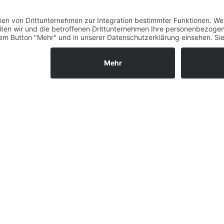
Fernabsatz
Widerrufsrecht MS
Widerrufsrecht bei Repa
Widerrufsrecht bei Diens
Kontakt
Garantiefall
Batterieverordnung
Ergänzende Allgemeine
Geschäftsbedingungen z
Ratenkauf
Vertrag widerrufen
ls GmbH & Co. KG, 2026 - Alle Rechte vorbehalten.
Shopsystem:
WE