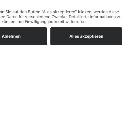
ratur
tleistungen
um easyCredit-
BAN
OS
,
WEB
AN
UG