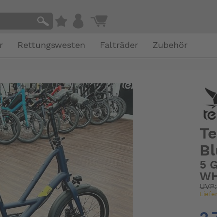
r
Rettungswesten
Falträder
Zubehör
Te
Bl
5 
W
UVP
Liefe