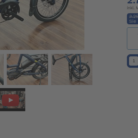
2.
inkl.
3.2
Sie