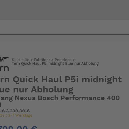
Bi
warte
Startseite
>
Falträder
>
Pedelecs
>
Tern Quick Haul P5i midnight Blue nur Abholung
rn Quick Haul P5i midnight
ue nur Abholung
Gang Nexus Bosch Performance 400
H
:
€
3.299,00 €
rzeit 3-7 Werktage