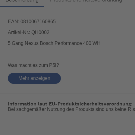
EAN: 0810067160865
Artikel-Nr.: QH0002
5 Gang Nexus Bosch Performance 400 WH
Was macht es zum P5i?
Bosch Performance Line-Antrieb mit bis zu 65 Nm Dr
Mehr anzeigen
5-Gang Shimano Nexus Inter5-E-Nabenschaltung mit D
Die Top-Features des Quick Haul
Ladekapazität: 50 kg auf dem hinteren Gepäckträger –
Passt Fahrer:innen von 160 - 195 cm Körpergröße – u
Information laut EU-Produktsicherheitsverordnung:
Bei sachgemäßer Nutzung des Produkts sind uns keine Ris
Breite Zubehör-Palette für den Transport von Kindern 
Sehr niedrige Überstandshöhe (490 mm) macht das Auf
Hydraulik-Scheibenbremsen garantieren zuverlässig h
Geprüfte Sicherheit und Zuverlässigkeit: Rahmen und