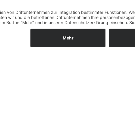
Fernabsatz
Widerrufsrecht MS
Widerrufsrecht bei Repa
Widerrufsrecht bei Diens
Kontakt
Garantiefall
Batterieverordnung
Ergänzende Allgemeine
Geschäftsbedingungen z
Ratenkauf
Vertrag widerrufen
ls GmbH & Co. KG, 2026 - Alle Rechte vorbehalten.
Shopsystem:
WE