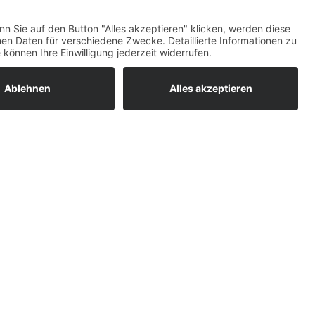
ratur
tleistungen
um easyCredit-
BAN
OS
,
WEB
AN
UG