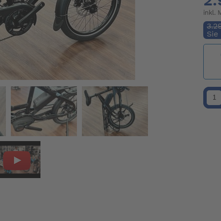
2.
inkl.
3.2
Sie