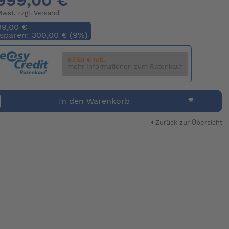
999,00 €
 Mwst. zzgl.
Versand
99,00 €
 sparen: 300,00 € (9%)
67.50 € mtl.
mehr Informationen zum Ratenkauf
In den Warenkorb
Zurück zur Übersicht