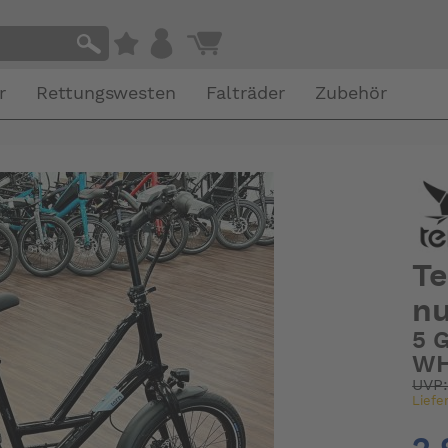
r
Rettungswesten
Falträder
Zubehör
Te
nu
5 
W
UVP
Liefe