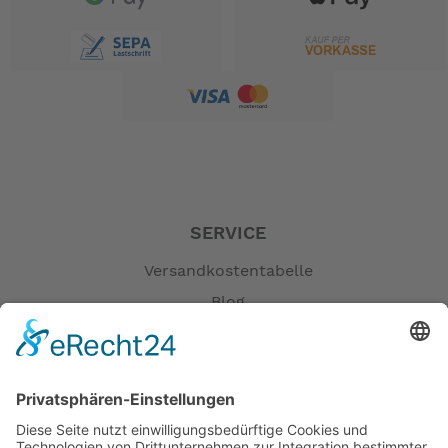
Laufradgröße:
20"
Antrieb:
Kettenantrieb
Schaltungsart:
Nabenschaltung
Gänge:
SERVICE
8-Gang
Versandkostentabelle
Schaltungsmarke:
Blog
Shimano
Erklärung zur Barrierefreiheit
Impressum
Schaltungsmodell:
AGB
Nexus
Öffnungszeiten
Bremssystem: