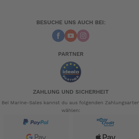
Antriebssystem:
Bosch
BESUCHE UNS AUCH BEI:
Antriebsvariante:
Mittelmotor
Akkukapazität:
PARTNER
500 Wh
Unterstützung:
bis 25 km/h
ZAHLUNG UND SICHERHEIT
Geschlecht:
Bei Marine-Sales kannst du aus folgenden Zahlungsarte
Unisex
wählen:
Rahmenform:
Unisex