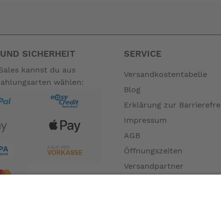
bis zu 50 Nm Drehmoment und 270% Tretkraftunterstützung
en noch tieferen Schwerpunkt und bessere Fahreigenschaften
cherheitsnormen für E-Bikes erfüllt und wurde von der EFBE P
rastarke Bremskraft
it Thule Yepp Maxi- und Nexxt Maxi-Kindersitzen – ohne Adapter
UND SICHERHEIT
SERVICE
 von 147 bis 195 cm anpassen, so kann ein Bike von der ganze
Sales kannst du aus
Versandkostentabelle
Zahlungsarten wählen:
Blog
Erklärung zur Barrierefre
Impressum
AGB
Öffnungszeiten
Versandpartner
Verfügbarkeiten
Zahlung und Versand
Datenschutz