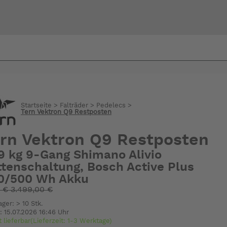
Bi
warte
Startseite
>
Falträder
>
Pedelecs
>
Tern Vektron Q9 Restposten
rn Vektron Q9 Restposten
,9 kg 9-Gang Shimano Alivio
ttenschaltung, Bosch Active Plus
0/500 Wh Akku
:
€
3.499,00 €
ager: > 10 Stk.
: 15.07.2026 16:46 Uhr
t lieferbar(Lieferzeit: 1-3 Werktage)