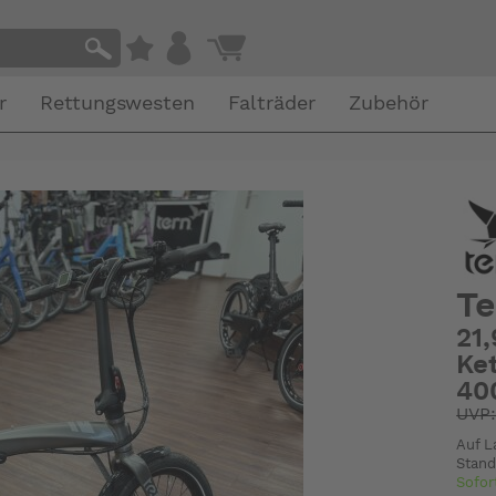
r
Rettungswesten
Falträder
Zubehör
Te
21
Ke
40
UVP
Auf L
Stand
Sofor