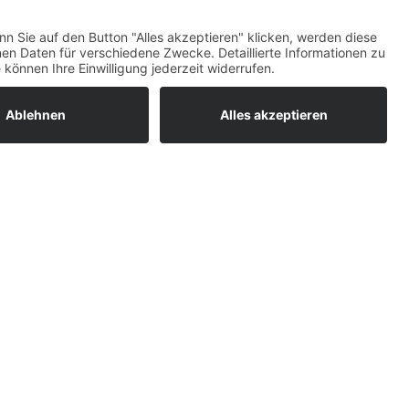
ratur
tleistungen
um easyCredit-
BAN
OS
,
WEB
AN
UG