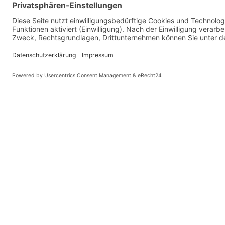
Kette / Riemen: DHT
Motor: BOSCH Mittelmotor Gen.3 "Active Line PLUS", 36 V
Akku: BOSCH Lithium-Ionen mit BMS, 36 V, 11,11 Ah, 400 
Ladegerät: Bosch 4 Ah
Display: BOSCH "Purion", 4-Stufen, Schiebehilfe
Sensor: Tretkraftmessung im Motor + Geschwindigkeitssens
Felgen: KINETIX "Comp", disc
Speichen: Niro
Nabe V.R.: SHIMANO "TX" disc
Nabe H.R.: SHIMANO "TX" disc
Reifen V.R.: SCHWALBE "Big Apple", 55-406, Reflex
Reifen H.R.: SCHWALBE "Big Apple", 55-406, Reflex
Lenker: FLATBAR
Vorbau: TERN "Andros", verstellbar, 65 mm
Griff: VELO "Ergonomic", lock on
Sattel: TERN "Porter"
Sattelstütze: TERN Telescope Ø34,9-30,7
Kettenschutz: SKS "Chainblade"
Schutzbleche: SPLASHGUARD
© Kaniewski Hande