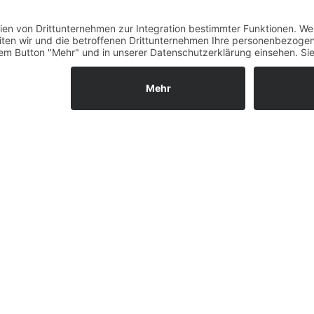
Fernabsatz
, 250 W
Widerrufsrecht MS
Wh (gegen Aufpreis 500 Wh)
Widerrufsrecht bei Repa
Widerrufsrecht bei Diens
or
Kontakt
Garantiefall
Batterieverordnung
Ergänzende Allgemeine
Geschäftsbedingungen z
Ratenkauf
Vertrag widerrufen
ls GmbH & Co. KG, 2026 - Alle Rechte vorbehalten.
Shopsystem:
WE