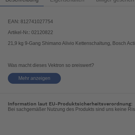
EAN: 812741027754
Artikel-Nr.: 02120822
21,9 kg 9-Gang Shimano Alivio Kettenschaltung, Bosch Ac
Was macht dieses Vektron so preiswert?
Es handelt sich natürlich um Neuware. Das Q9 ist nur ein 
Mehr anzeigen
aber gegen Aufpreis auch einen 500Wh Akku an ;-). Die Sch
Top Preis. Aber! Wenn Weg dann Weg
Das sagt der Hersteller:
Information laut EU-Produktsicherheitsverordnung:
Bei sachgemäßer Nutzung des Produkts sind uns keine Ris
Die Vektron-Modellreihe setzt die Maßstäbe in Sachen falten,
miteinander. Und das Vektron vereint aktuellste Faltrad-Tech
Shimano Alivio 9fach-Kettenschaltung.