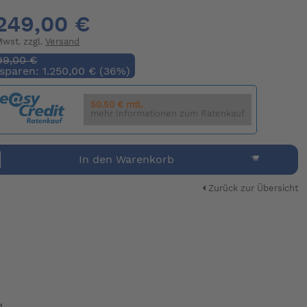
249,00 €
 Mwst. zzgl.
Versand
99,00 €
 sparen: 1.250,00 € (36%)
50.50 € mtl.
mehr Informationen zum Ratenkauf
In den Warenkorb
Zurück zur Übersicht
g