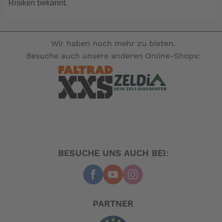
Bestellinformation
Risiken bekannt.
Artikelnummer: 2304-00 | EAN: 4260113692868
Lieferumfang: Schalter
Garantie: 2 Jahre bei privater Nutzung
Wir haben noch mehr zu bieten.
-- Auf Produktfotos angezeigte Dekorationsartikel
Besuche auch unsere anderen Online-Shops:
gehören nicht zum Leistungsumfang. --
BESUCHE UNS AUCH BEI:
PARTNER