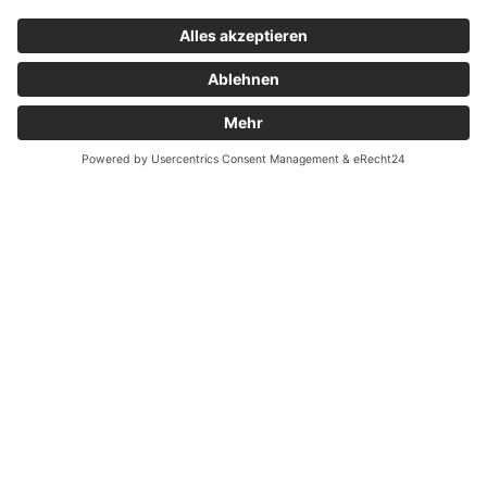
Widerrufsrecht bei Dienstleistungen
Kontakt
Garantiefall
Batterieverordnung
Ergänzende Allgemeine Geschäftsbedingungen zum
easyCredit-Ratenkauf
Vertrag widerrufen
© Kaniewski Handels GmbH & Co. KG, 2026 - Alle Rechte
vorbehalten.
Shopsystem:
WEBAN
OS
,
WEB
AN
UG