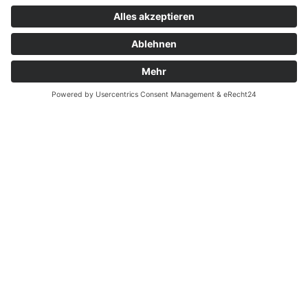
Widerrufsrecht bei Dienstleistungen
Kontakt
Garantiefall
Batterieverordnung
Ergänzende Allgemeine Geschäftsbedingungen zum
easyCredit-Ratenkauf
Vertrag widerrufen
© Kaniewski Handels GmbH & Co. KG, 2026 - Alle Rechte
vorbehalten.
Shopsystem:
WEBAN
OS
,
WEB
AN
UG