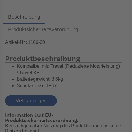
Beschreibung
Produktsicherheitsverordnung
Artikel-Nr.: 1166-00
Produktbeschreibung
Kompatibel mit: Travel (Reduzierte Motorleistung)
/ Travel XP
Batteriegewicht: 8.6kg
Schutzklasse: IP67
Nominale Spannung: 44V
Kapazität in Wh: 1080Wh
Mehr anzeigen
Zellentyp: Li-Ion (Lithium-Ionen)
Ladekabel: 12V Ladekabel (Artikelnummer: 7011-
Information laut EU-
00) (nicht Teil des Lieferumfangs)
Produktsicherheitsverordnung:
Alternative: Solarladekabel (Artikelnummer: 7008-
Bei sachgemäßer Nutzung des Produkts sind uns keine
Risiken bekannt.
00