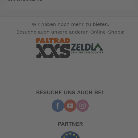
Es besteht die Möglichkeit die Batterie während
des Betriebs zu laden
Bestellinformation
Wir haben noch mehr zu bieten.
Artikelnummer: 1166-00 | EAN: 4260113697412
Besuche auch unsere anderen Online-Shops:
-- Auf Produktfotos angezeigte Dekorationsartikel
gehören nicht zum Leistungsumfang. --
BESUCHE UNS AUCH BEI:
PARTNER