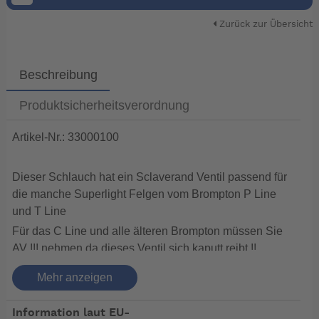
Zurück zur Übersicht
Beschreibung
Produktsicherheitsverordnung
Artikel-Nr.: 33000100
Dieser Schlauch hat ein Sclaverand Ventil passend für
die manche Superlight Felgen vom Brompton P Line
und T Line
Für das C Line und alle älteren Brompton müssen Sie
AV !!! nehmen da dieses Ventil sich kaputt reibt !!
Mehr anzeigen
Hier ist die Neuheit im Schlauchbereich . Hier mit
Autoventil passend für das Brompton.
Information laut EU-