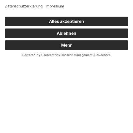
Widerrufsrecht bei Reparatur
Widerrufsrecht bei Dienstleistungen
Kontakt
Garantiefall
Batterieverordnung
Ergänzende Allgemeine Geschäftsbedingungen zum
easyCredit-Ratenkauf
Vertrag widerrufen
© Kaniewski Handels GmbH & Co. KG, 2026 - Alle Rechte
vorbehalten.
Shopsystem:
WEBAN
OS
,
WEB
AN
UG