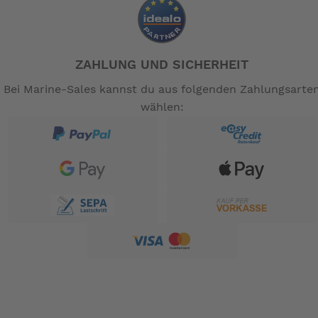
Pedale: Voll-Aluminium Faltpedale
Klingel: leicht und elegant
Gewicht: 12,9 kg (ca., ohne Pedale, +/- 5%)
ZAHLUNG UND SICHERHEIT
Faltmass: H: 57 cm x L: 79 cm x B: 29 cm, (H: 22
in x L: 31 in x B: 11 in)
Bei Marine-Sales kannst du aus folgenden Zahlungsarte
wählen:
Maximal zulässiges Gesamtgewicht: 125 kg/276
lbs
Reflektoren und Seitenständer sind im Lieferumfang
enthalten
-- Auf Produktfotos angezeigte Dekorationsartikel
gehören nicht zum Leistungsumfang. --