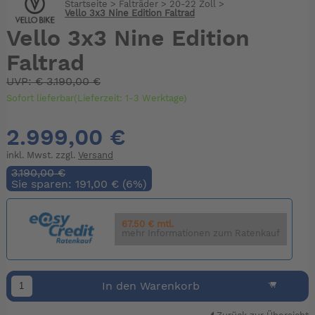
Startseite
>
Falträder
>
20-22 Zoll
>
Vello 3x3 Nine Edition Faltrad
Vello 3x3 Nine Edition
Faltrad
UVP:
€
3.190,00 €
Sofort lieferbar(Lieferzeit: 1-3 Werktage)
2.999,00 €
inkl. Mwst. zzgl.
Versand
3.190,00 €
Sie sparen: 191,00 € (6%)
67.50 € mtl.
mehr Informationen zum Ratenkauf
In den Warenkorb