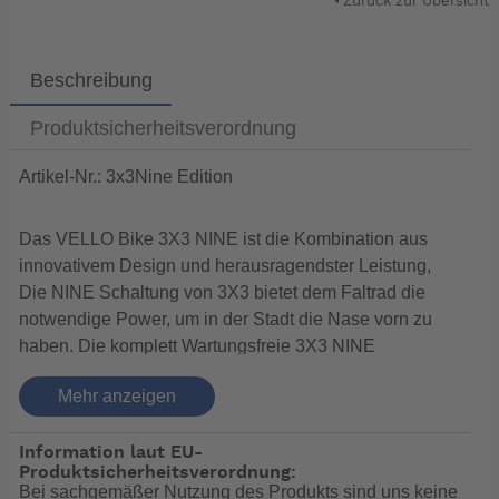
Zurück zur Übersicht
Beschreibung
Produktsicherheitsverordnung
Artikel-Nr.: 3x3Nine Edition
Das VELLO Bike 3X3 NINE ist die Kombination aus
innovativem Design und herausragendster Leistung,
Die NINE Schaltung von 3X3 bietet dem Faltrad die
notwendige Power, um in der Stadt die Nase vorn zu
haben. Die komplett Wartungsfreie 3X3 NINE
Nabenschaltung mit 9 Gängen und 554%
Mehr anzeigen
Übersetzungsverhältnis verkraftet 250Nm
Eingangsdrehmoment und wird in Deutschland
Information laut EU-
hergestellt.
Produktsicherheitsverordnung:
TECHNISCHE DATEN & AUSSTATTUNG
Bei sachgemäßer Nutzung des Produkts sind uns keine