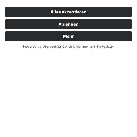
Widerrufsrecht bei Dienstleistungen
Kontakt
Garantiefall
Batterieverordnung
Ergänzende Allgemeine Geschäftsbedingungen zum
easyCredit-Ratenkauf
Vertrag widerrufen
© Kaniewski Handels GmbH & Co. KG, 2026 - Alle Rechte
vorbehalten.
Shopsystem:
WEBAN
OS
,
WEB
AN
UG