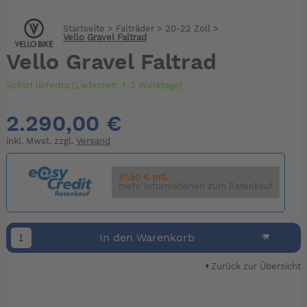
Startseite
>
Falträder
>
20-22 Zoll
>
Vello Gravel Faltrad
Vello Gravel Faltrad
Sofort lieferbar(Lieferzeit: 1-3 Werktage)
2.290,00 €
inkl. Mwst. zzgl.
Versand
51.50 € mtl.
mehr Informationen zum Ratenkauf
In den Warenkorb
Zurück zur Übersicht