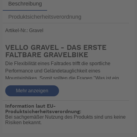
Beschreibung
Produktsicherheitsverordnung
Artikel-Nr.: Gravel
VELLO GRAVEL - DAS ERSTE
FALTBARE GRAVELBIKE
Die Flexibilität eines Faltrades trifft die sportliche
Performance und Geländetauglichkeit eines
Mountainbikes. Somit sollten die Fragen "Was ist ein
Gravel Bike und soll ich ein Gravel Bike kaufen?"
Mehr anzeigen
geklärt sein. Die Antwort darauf lautet: Ja. Wenn du auf
der Suche nach einem flexiblen, sportlichen und
Information laut EU-
geländegängigen Allround-Fahrrad bist, ist das neue
Produktsicherheitsverordnung:
Faltrad von VELLO genau das richtige Modell für dich.
Bei sachgemäßer Nutzung des Produkts sind uns keine
Risiken bekannt.
Aktuell ist der natürliche Lebensraum der VELLO
Falträder der urbane Raum. Mit dem VELLO Gravel