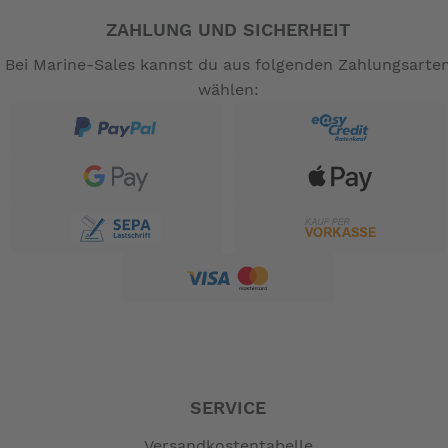
wie den VELLO-Schutzblechen ist das VELLO Gravel
Fahrrad auch das perfekte Rad für längere Touren.
ZAHLUNG UND SICHERHEIT
Dieses außergewöhnliche Klapprad wird nur in einer
Bei Marine-Sales kannst du aus folgenden Zahlungsarte
limitierten Stückzahl produziert und wird, wie alle
wählen:
VELLO Falträder, mit hochwertigen Komponenten
ausgestattet.
Lieferumfang umfasst Reflektoren.
Anthrazit
Farbe:
Multisize, Unisex, Chrom-Molybdän
Rahmen:
Stahlrahmen / Stoßdämpfer mit Elastomer-Magnet-
Faltung
580mm
Oberrohrlänge (c-c):
73 Grad
Sitzwinkel:
73 Grad
Lenkwinkel:
-40mm
Tretlagerabsenkung:
170mm
Kurbelarmlänge:
SERVICE
Kette
Antrieb:
Versandkostentabelle