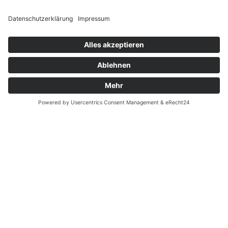
Widerrufsrecht MS
BOSCH "BRC3600", LED Remote
Widerrufsrecht bei Reparatur
Felgen:
Widerrufsrecht bei Dienstleistungen
MACH1 "Kargo L" 20" 25C-406, 36 Loch
Kontakt
Garantiefall
Speichen:
MACH1 Niro, 2 mm, Schwarz
Batterieverordnung
Ergänzende Allgemeine Geschäftsbedingungen zum
Nabe V.R.:
easyCredit-Ratenkauf
SHIMANO "HB-QC300" Center Lock, OLD:100mm,
QR:133mm, 36H
Nabe H.R.:
SHIMANO "Nexus SG-C7002-5CD", 5-Gang, Leerlauf,
Vertrag widerrufen
Center-Lock, 36 Loch, schwarz
© Kaniewski Handels GmbH & Co. KG, 2026 - Alle Rechte
vorbehalten.
Shopsystem:
WEBAN
OS
,
WEB
AN
UG
Lenker:
ERGOTEC "FLAT BAR", 25,4mm, 5°, 1,4-2,25-