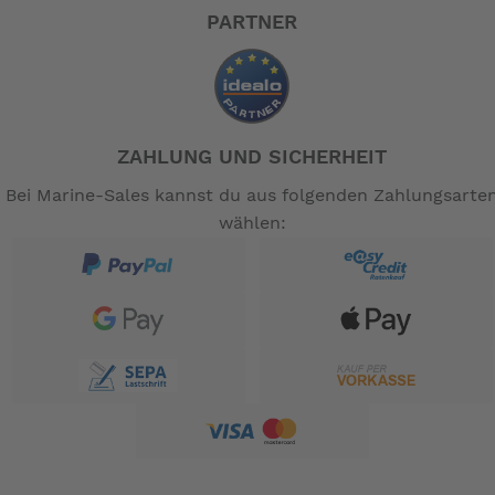
bei Nässe ordentlich Biss haben.
PARTNER
Die 30 Lux hellen Scheinwerfer sowie der System-
Gepäckträger machen das E-Bike vollends tauglich fürs
Pendeln. Als Sahnehäubchen integriert sich das
Rücklicht formschön in den Gepäckträger und sorgt für
ZAHLUNG UND SICHERHEIT
erhöhte Sichtbarkeit im Straßenverkehr.
Bei Marine-Sales kannst du aus folgenden Zahlungsarte
Rahmen:
wählen:
Victoria Fylgran, BES3, Aluminium
Gabel:
WMC "Fylgran 1" W/A6069 steering tube, 224mm
Bremse V.R.:
SHIMANO "BL-MT200(L)/BR-MT200(F)" SM-MA-
F180P, Resin Pad
Bremse H.R.: