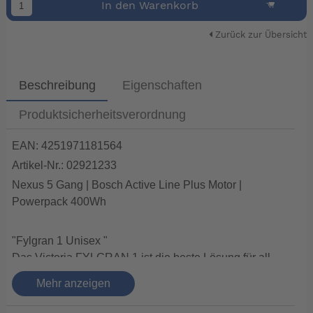
In den Warenkorb
Zurück zur Übersicht
Beschreibung
Eigenschaften
Produktsicherheitsverordnung
EAN: 4251971181564
Artikel-Nr.: 02921233
Nexus 5 Gang | Bosch Active Line Plus Motor |
Powerpack 400Wh
"Fylgran 1 Unisex "
Das Victoria FYLGRAN 1 ist die beste Lösung für all
diejenigen, die mit dem Fahrrad zum Bahnhof pendeln
Mehr anzeigen
und das Rad im Zug komfortabel mitnehmen wollen.
Oder auch für diejenigen, die Zeit auf einem