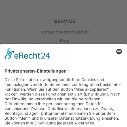
SHIMANO "BL-MT201(R)/BR-MT200(R)" SM-MA-
R160P/S, Resin Pad
SERVICE
Zahnkranz / Riemenscheibe:
SHIMANO "CS-C7000", 24 Zähne
Versandkostentabelle
Blog
Kette / Riemen:
Erklärung zur Barrierefreiheit
KMC "e1 EPT" 1/2"x3/32"
Impressum
Motor:
AGB
BOSCH "Active Line" Gen. 4, BES3
Öffnungszeiten
Akku:
Versandpartner
BOSCH "PowerPack 400", 400Wh
Verfügbarkeiten
Zahlung und Versand
Ladegerät:
BOSCH 2 A, BES3
Datenschutz
Fernabsatz
Display: