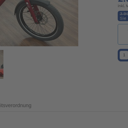
inkl.
3.9
Sie
itsverordnung