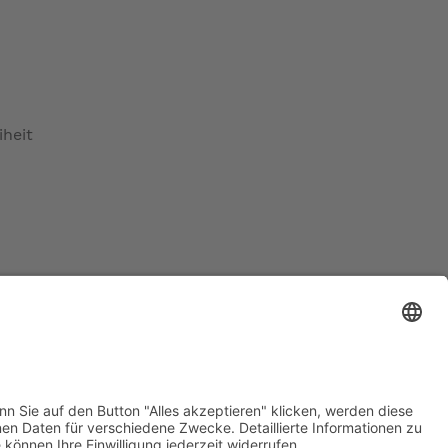
iheit
ratur