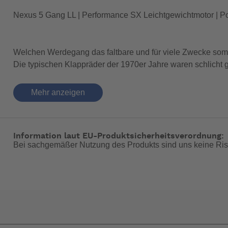
Nexus 5 Gang LL | Performance SX Leichtgewichtmotor | 
Welchen Werdegang das faltbare und für viele Zwecke somit 
Die typischen Klappräder der 1970er Jahre waren schlicht
wurden. Der Vorteil dieses Prozederes lag schon damals au
Fahrrad.
Mehr anzeigen
Mit Einzug der modernen E-Bike Antriebssysteme haben auc
Vielfaches aufwändiger konzipiert, zahlreiche intern verl
Information laut EU-Produktsicherheitsverordnung:
dass der pragmatisch gehaltene „form follows function“ An
Bei sachgemäßer Nutzung des Produkts sind uns keine Ris
Ein Paradebeispiel dafür ist das FYLGRAN 7, das bei Victo
kompakten Faltmaßes, das durch Falten des Hauptrahmen so
wie seine FYLGRAN Geschwister auch wirklich - im Positiven
Nutzung kann im Falle eines etwas längeren Sightseeings 
FYLGRAN 7 spezifiziertem Performance SX / CompactTube