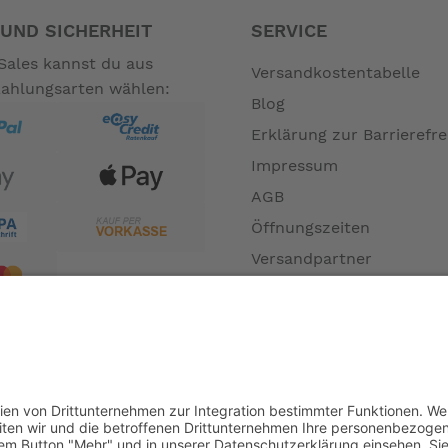
UND SICHERHEIT
SERVICE
Sales kannst du aus
Versandkostentabelle
Zahlungsarten wählen:
Blog
uminium
Erklärung zur Barrierefre
Impressum
AGB
ZS44/30
Öffnungszeiten
z matt 170mm BNI
Versandpartner
osch BDU34,Schutzring
Verfügbarkeiten
Zahlung und Versand
Datenschutz
MT200
Fernabsatz
Widerrufsrecht MS
m
Widerrufsrecht bei Repa