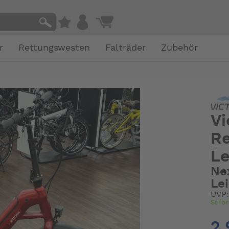
r
Rettungswesten
Falträder
Zubehör
Vi
Re
Le
Ne
Le
UVP
Sofor
2.