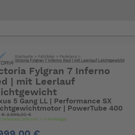
Bi
warte
Startseite
>
Falträder
>
Pedelecs
>
Victoria Fylgran 7 Inferno Red | mit Leerlauf Leichtgewicht
ctoria Fylgran 7 Inferno
d | mit Leerlauf
ichtgewicht
xus 5 Gang LL | Performance SX
ichtgewichtmotor | PowerTube 400
:
€
3.999,00 €
t lieferbar(Lieferzeit: 1-3 Werktage)
999,00 €