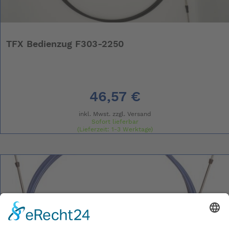
TFX Bedienzug F303-2250
46,57 €
inkl. Mwst. zzgl.
Versand
Sofort lieferbar
(Lieferzeit: 1-3 Werktage)