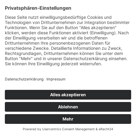
Vetus Zug- und Druckkabel 14,0m
LF = wenig Reibung Typ LF (geringe Reibung) Hervoragende
Stärke und hohe Flexibilität Der Kern ist mit einem gerippten
Kunststoffmantel umhüllt, um...
181,12 €
inkl. Mwst. zzgl.
Versand
Sofort lieferbar
(Lieferzeit: 1-3 Werktage)