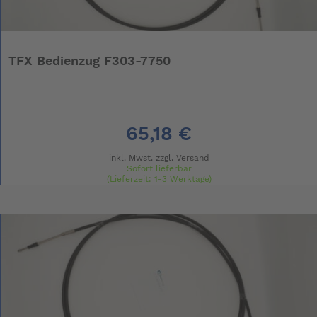
TFX Bedienzug F303-7750
65,18 €
inkl. Mwst. zzgl.
Versand
Sofort lieferbar
(Lieferzeit: 1-3 Werktage)