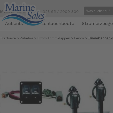
Mensch gefällig?
Tel. 023 65 / 2000 800
Außenborder
Schlauchboote
Stromerzeuge
Startseite
>
Zubehör
>
Eltrim Trimmklappen
>
Lenco
>
Trimmklappen-K