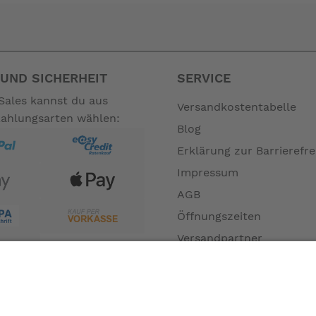
UND SICHERHEIT
SERVICE
Sales kannst du aus
Versandkostentabelle
Zahlungsarten wählen:
Blog
Erklärung zur Barrierefre
Impressum
AGB
Öffnungszeiten
Versandpartner
Verfügbarkeiten
Zahlung und Versand
Datenschutz