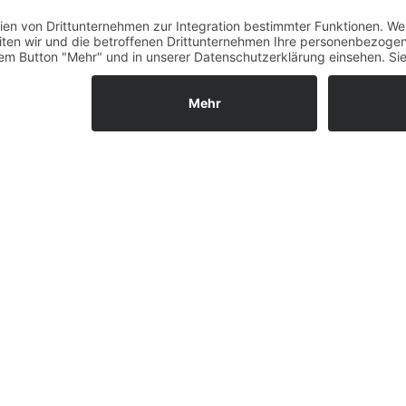
Fernabsatz
Widerrufsrecht MS
Widerrufsrecht bei Repa
Widerrufsrecht bei Diens
Kontakt
Garantiefall
Batterieverordnung
Ergänzende Allgemeine
Geschäftsbedingungen z
Ratenkauf
Vertrag widerrufen