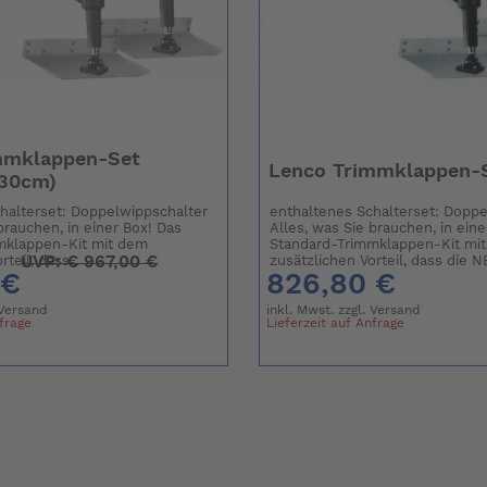
mmklappen-Set
Lenco Trimmklappen-S
x30cm)
halterset: Doppelwippschalter
enthaltenes Schalterset: Doppe
brauchen, in einer Box! Das
Alles, was Sie brauchen, in eine
mklappen-Kit mit dem
Standard-Trimmklappen-Kit mi
UVP:
€
967,00 €
teil, dass...
zusätzlichen Vorteil, dass die NE
 €
826,80 €
Versand
inkl. Mwst. zzgl.
Versand
nfrage
Lieferzeit auf Anfrage