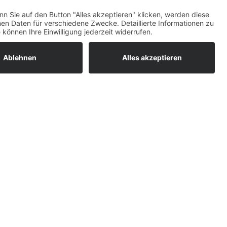
ratur
tleistungen
um easyCredit-