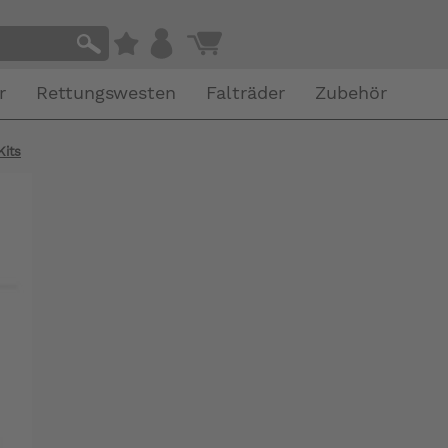
r
Rettungswesten
Falträder
Zubehör
its