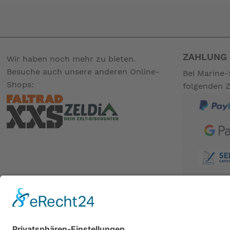
ZAHLUNG 
Wir haben noch mehr zu bieten.
Besuche auch unsere anderen Online-
Bei Marine-
Shops:
folgenden 
BESUCHE UNS AUCH BEI: