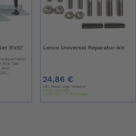
et 9'x12'
Lenco Universal Reparatur-kit
lwippschalter
r Box! Das
t dem
UE...
24,86 €
inkl. Mwst. zzgl.
Versand
Sofort lieferbar
(Lieferzeit: 1-3 Werktage)