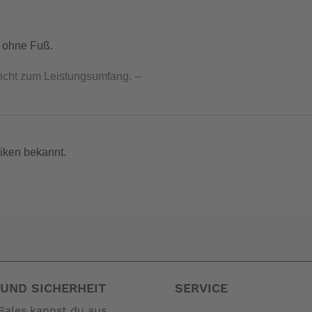
, ohne Fuß.
nicht zum Leistungsumfang. --
iken bekannt.
UND SICHERHEIT
SERVICE
Sales kannst du aus