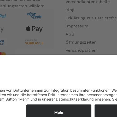
Versandkostentabelle
Zahlungsarten wählen:
Blog
Erklärung zur Barrierefre
Impressum
AGB
Öffnungszeiten
Versandpartner
Verfügbarkeiten
Zahlung und Versand
Datenschutz
Fernabsatz
Widerrufsrecht MS
Widerrufsrecht bei Repa
Widerrufsrecht bei Diens
Kontakt