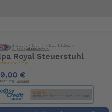
Bi
warte
Startseite
>
Zubehör
>
Sitze & Stühle
>
Allpa Royal Steuerstuhl
lpa Royal Steuerstuhl
rzeit 3-7 Werktage
9,00 €
 Mwst. zzgl.
Versand
21.00 € mtl.
mehr Informationen zum Ratenkauf