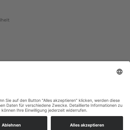
iheit
ratur
tleistungen