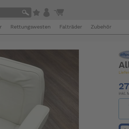
r
Rettungswesten
Falträder
Zubehör
Al
Liefe
27
inkl.