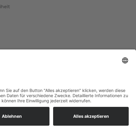
iheit
ratur
tleistungen