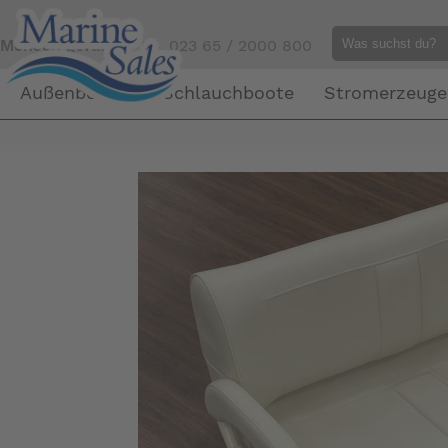
Mensch gefällig?
Tel. 023 65 / 2000 800
Außenborder
Schlauchboote
Stromerzeuge