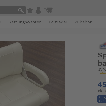
r
Rettungswesten
Falträder
Zubehör
Sp
ba
UVP
Liefe
45
inkl.
587
Sie