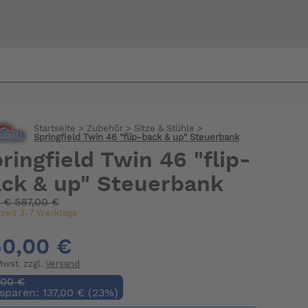
Bi
warte
Startseite
>
Zubehör
>
Sitze & Stühle
>
Springfield Twin 46 "flip-back & up" Steuerbank
ringfield Twin 46 "flip-
ck & up" Steuerbank
:
€
587,00 €
rzeit 3-7 Werktage
0,00 €
 Mwst. zzgl.
Versand
,00 €
 sparen: 137,00 € (23%)