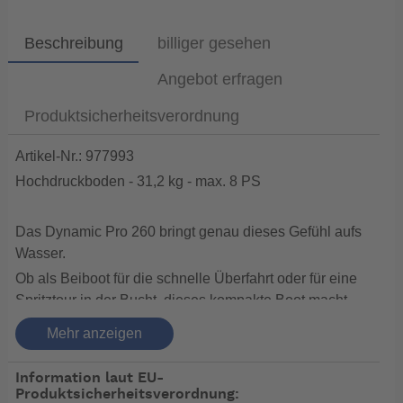
Beschreibung
billiger gesehen
Angebot erfragen
Produktsicherheitsverordnung
Artikel-Nr.: 977993
Hochdruckboden - 31,2 kg - max. 8 PS
Das Dynamic Pro 260 bringt genau dieses Gefühl aufs
Wasser.
Ob als Beiboot für die schnelle Überfahrt oder für eine
Spritztour in der Bucht, dieses kompakte Boot macht
einfach Freude.
Mehr anzeigen
Mit einem kleinen Motor gleitet es überraschend schnell
an, reagiert direkt und lässt sich spielend leicht
Information laut EU-
manövrieren. Wer den Schub eines 5-PS-Motors nutzt,
Produktsicherheitsverordnung: