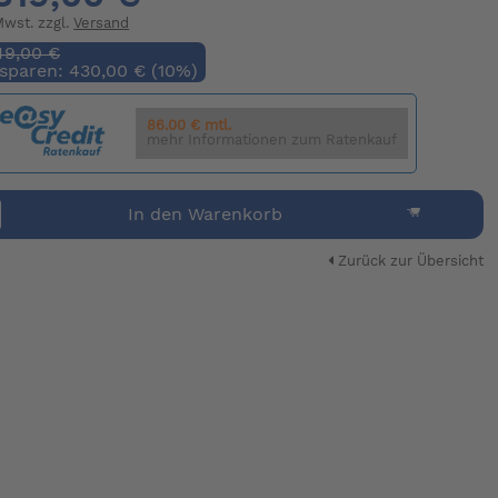
 Mwst. zzgl.
Versand
49,00 €
 sparen: 430,00 € (10%)
86.00 € mtl.
mehr Informationen zum Ratenkauf
In den Warenkorb
Zurück zur Übersicht