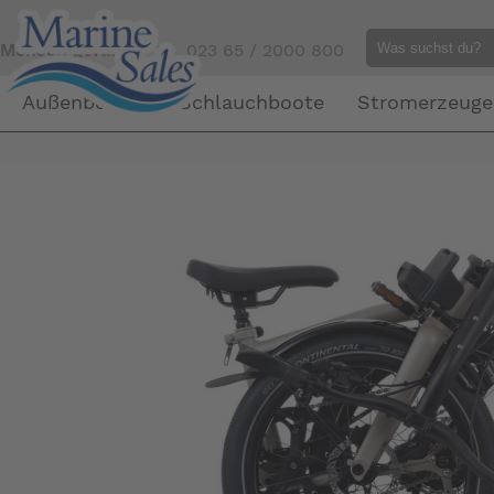
Mensch gefällig?
Tel. 023 65 / 2000 800
Außenborder
Schlauchboote
Stromerzeuge