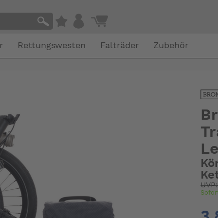
r
Rettungswesten
Falträder
Zubehör
Br
Tr
Le
Kö
Ke
UVP
Sofor
3.