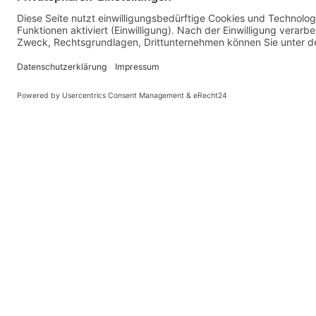
Mittel:Personen 168-183 cm
Hoch: Personen 183-198 cm
Farben: 3 Farben, Forest Green, Adventure Orange und Trai
Schaltung: 4 Gang Kettenschaltung
Elektrischer Motor: Hinterrad Nabenmotor+ Drehmomentse
Batterie:345 Wh mit einer ca Reichweite von 30-70 km
inkl Ladegerät ( Ladezeit 4 Stunden von Leer bis Voll)
Licht: serienmässiges Licht 310 Lumen
Bremsen: Scheibenbremsen hydraulisch
Bereifung: Schwalbe 54-406 Ballonreifen
Griffe: Ergonomische Griffe
© Kaniewski Hande