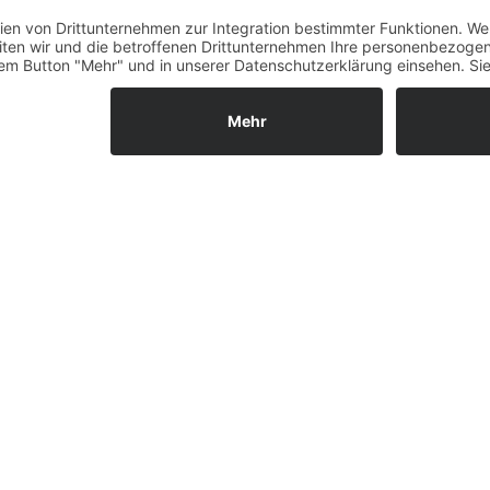
Fernabsatz
Widerrufsrecht MS
Widerrufsrecht bei Repa
ldust white
Widerrufsrecht bei Diens
Kontakt
Garantiefall
nsor 40 Nm/250Watt
Batterieverordnung
Ergänzende Allgemeine
Geschäftsbedingungen z
Ratenkauf
Vertrag widerrufen
ls GmbH & Co. KG, 2026 - Alle Rechte vorbehalten.
Shopsystem:
WE