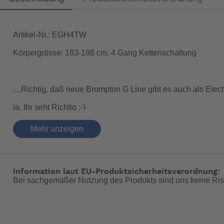
Artikel-Nr.: EGH4TW
Körpergrösse: 183-198 cm. 4 Gang Kettenschaltung
....Richtig, daß neue Brompton G Line gibt es auch als Electr
ja, Ihr seht Richtig :-)
Das BROMPTON G Line !! ein Brompton in 20 Zoll und 
Mehr anzeigen
Ein Fahrrad für Alles und für jedes Gelände UND mit dem
Es ist genauso leicht verstaubar und an einer Hand zu trag
Information laut EU-Produktsicherheitsverordnung:
Fahrverhalten.
Bei sachgemäßer Nutzung des Produkts sind uns keine Ris
Durch den handgelöteten Stahl Rahmen ist das Brompton G L
verlassen kann.
Das Brompton Electric G Line wird mit einer 4 Gang Kette