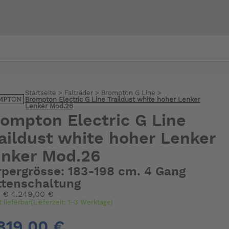
Bi
warte
Startseite
>
Falträder
>
Brompton G Line
>
Brompton Electric G Line Traildust white hoher Lenker
Lenker Mod.26
ompton Electric G Line
aildust white hoher Lenker
nker Mod.26
rpergrösse: 183-198 cm. 4 Gang
ttenschaltung
:
€
4.249,00 €
t lieferbar(Lieferzeit: 1-3 Werktage)
819,00 €