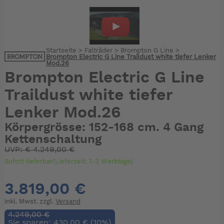
Startseite
>
Falträder
>
Brompton G Line
>
Brompton Electric G Line Traildust white tiefer Lenker
Mod.26
Brompton Electric G Line
Traildust white tiefer
Lenker Mod.26
Körpergrösse: 152-168 cm. 4 Gang
Kettenschaltung
UVP:
€
4.249,00 €
Sofort lieferbar(Lieferzeit: 1-3 Werktage)
3.819,00 €
inkl. Mwst. zzgl.
Versand
4.249,00 €
Sie sparen: 430,00 € (10%)