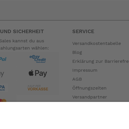
UND SICHERHEIT
SERVICE
Sales kannst du aus
Versandkostentabelle
Zahlungsarten wählen:
Blog
Erklärung zur Barrierefre
Impressum
AGB
Öffnungszeiten
Versandpartner
Verfügbarkeiten
Zahlung und Versand
Datenschutz