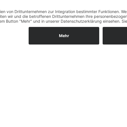
Fernabsatz
Widerrufsrecht MS
Widerrufsrecht bei Repa
Widerrufsrecht bei Diens
Kontakt
Garantiefall
Batterieverordnung
Ergänzende Allgemeine
Geschäftsbedingungen z
Ratenkauf
Vertrag widerrufen
ls GmbH & Co. KG, 2026 - Alle Rechte vorbehalten.
Shopsystem:
WE