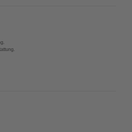
ng.
attung.
tung mit Titan Advance Hinterbau sowie