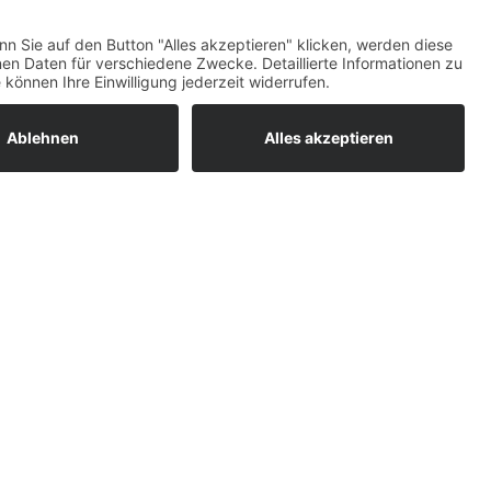
ratur
tleistungen
um easyCredit-
BAN
OS
,
WEB
AN
UG