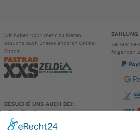
ZAHLUNG 
Wir haben noch mehr zu bieten.
Besuche auch unsere anderen Online-
Bei Marine-
Shops:
folgenden 
BESUCHE UNS AUCH BEI:
PARTNER