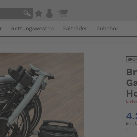
r
Rettungswesten
Falträder
Zubehör
Br
Ga
Ho
Liefe
4.
inkl.