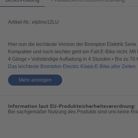
Artikel-Nr.: elpline12LU
Hier nun die leichteste Version der Brompton Elektrik Seri
Kompakter und noch leichter geht ein Falt-E-Bike nicht. Mit
4 Gänge • Vollständige Aufladung in 4 Stunden • Bis zu 70
Das leichteste Brompton Electric Klapp-E-Bike aller Zeiten
Mehr anzeigen
Die Electric P Line ist bereits ab 12,7 kg (bzw. 15,6 kg we
hochwertigen, gewichtssparenden Komponenten. Das Rad läs
-- Auf Produktfotos angezeigte Dekorationsartikel gehören 
Information laut EU-Produktsicherheitsverordnung:
Bei sachgemäßer Nutzung des Produkts sind uns keine Ris