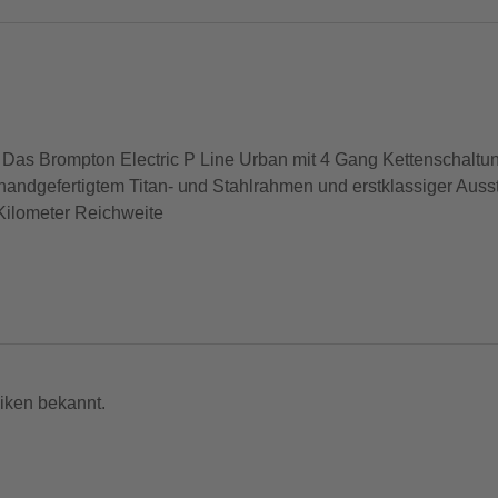
e. Das Brompton Electric P Line Urban mit 4 Gang Kettenschaltu
 handgefertigtem Titan- und Stahlrahmen und erstklassiger Ausst
 Kilometer Reichweite
nn mit fahrbereitem Akkupack) erhältlich. Das Allerbeste an Leis
st sich heben, tragen und weiter fahren als zuvor.
nicht zum Leistungsumfang. --
iken bekannt.