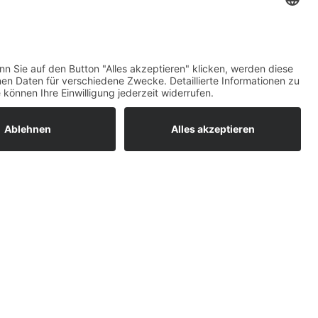
ratur
tleistungen
um easyCredit-