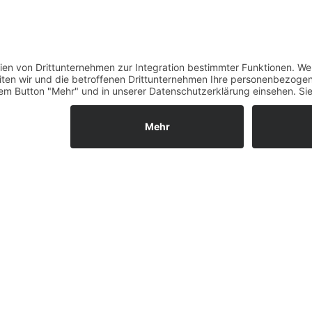
Zahlung und Versand
Datenschutz
Fernabsatz
Widerrufsrecht MS
ldust white
Widerrufsrecht bei Repa
Widerrufsrecht bei Diens
Kontakt
Garantiefall
Batterieverordnung
Ergänzende Allgemeine
Geschäftsbedingungen z
Ratenkauf
kg
g
g
Vertrag widerrufen