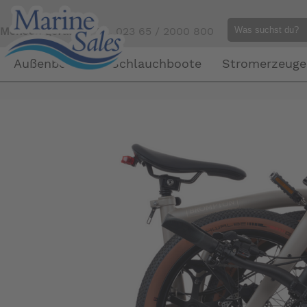
Mensch gefällig?
Tel. 023 65 / 2000 800
Außenborder
Schlauchboote
Stromerzeuge