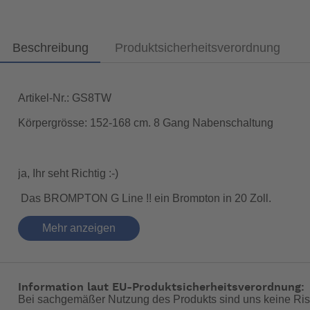
Beschreibung
Produktsicherheitsverordnung
Artikel-Nr.: GS8TW
Körpergrösse: 152-168 cm. 8 Gang Nabenschaltung
ja, Ihr seht Richtig :-)
Das BROMPTON G Line !! ein Brompton in 20 Zoll.
Ein Fahrrad für Alles und für jedes Gelände UND mit dem
Mehr anzeigen
Es ist genauso leicht verstaubar und an einer Hand zu trag
Fahrverhalten.
Information laut EU-Produktsicherheitsverordnung:
Durch den handgelöteten Stahl Rahmen ist das Brompton G L
Bei sachgemäßer Nutzung des Produkts sind uns keine Ris
verlassen kann.