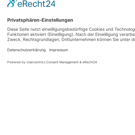
klein: Personen 152-168 cm
PARTNER
Mittel:Personen 168-183 cm
Hoch: Personen 183-198 cm
Farben: 3 Farben, Forest Green, Adventure Orange und Trai
Schaltung: 8 Gang Shimasno Alfine
Licht: ohne oder mit Baterielicht
Bremsen: Scheibenbremsen hydraulisch
Bereifung: Schwalbe 54-406 Ballonreifen
Griffe: Ergonomische Griffe
Gewicht: Klein mit Schutzblechen und Gepäckträger 13,95 
Mittel mit Schutzblechen und Gepäckträger 14,15 k
Groß mit Schutzblechen und Gepäckträger 14,45 k