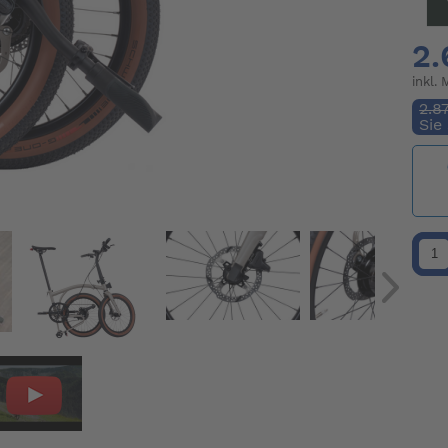
2.
inkl.
2.8
Sie