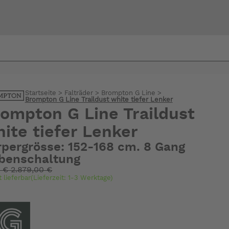
Bi
warte
Startseite
>
Falträder
>
Brompton G Line
>
Brompton G Line Traildust white tiefer Lenker
ompton G Line Traildust
ite tiefer Lenker
rpergrösse: 152-168 cm. 8 Gang
benschaltung
:
€
2.879,00 €
t lieferbar(Lieferzeit: 1-3 Werktage)