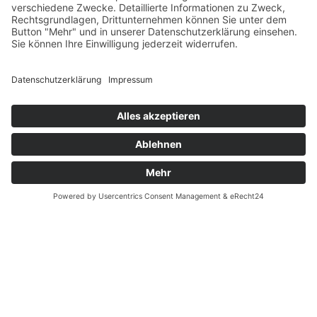
Datenschutz
-- Auf Produktfotos angezeigte Dekorationsartikel
Fernabsatz
gehören nicht zum Leistungsumfang. --
Widerrufsrecht MS
Widerrufsrecht bei Reparatur
Widerrufsrecht bei Dienstleistungen
Kontakt
Garantiefall
Batterieverordnung
Ergänzende Allgemeine Geschäftsbedingungen zum
easyCredit-Ratenkauf
Vertrag widerrufen