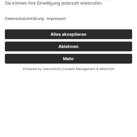
Fernabsatz
Widerrufsrecht MS
Widerrufsrecht bei Reparatur
Widerrufsrecht bei Dienstleistungen
Kontakt
Garantiefall
Batterieverordnung
Ergänzende Allgemeine Geschäftsbedingungen zum
easyCredit-Ratenkauf
Vertrag widerrufen
© Kaniewski Handels GmbH & Co. KG, 2026 - Alle Rechte
vorbehalten.
Shopsystem:
WEBAN
OS
,
WEB
AN
UG