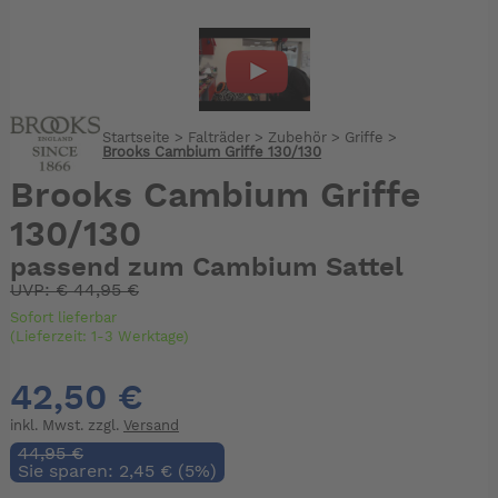
Startseite
>
Falträder
>
Zubehör
>
Griffe
>
Brooks Cambium Griffe 130/130
Brooks Cambium Griffe
130/130
passend zum Cambium Sattel
UVP:
€
44,95 €
Sofort lieferbar
(Lieferzeit: 1-3 Werktage)
42,50 €
inkl. Mwst. zzgl.
Versand
44,95 €
Sie sparen: 2,45 € (5%)