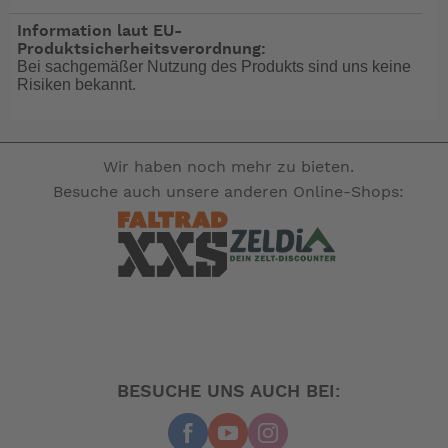
Information laut EU-
Produktsicherheitsverordnung:
Bitte wählen Sie Ihre Farbe:
Bei sachgemäßer Nutzung des Produkts sind uns keine
Risiken bekannt.
Für Griffigkeit und Kontrolle in allen Situationen
Unsere besten Gummigriffe für gerade Lenker.
Thermoplastischer Gummi wird mit organischer
Baumwolle verschmolzen, um ein natürliches Aussehen
Wir haben noch mehr zu bieten.
und Gefühl zu erzielen. Geeignet für den Stadt-, MTB-
Besuche auch unsere anderen Online-Shops:
und Toureneinsatz und für bestimmte Fahrleistungen
einstell
-- Auf Produktfotos angezeigte Dekorationsartikel
gehören nicht zum Leistungsumfang. --
BESUCHE UNS AUCH BEI: