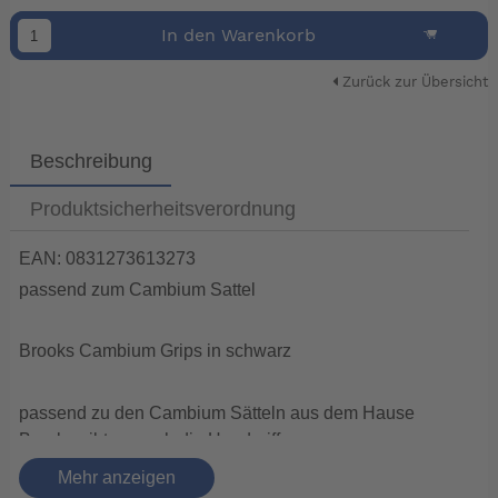
In den Warenkorb
Zurück zur Übersicht
Beschreibung
Produktsicherheitsverordnung
EAN: 0831273613273
passend zum Cambium Sattel
Brooks Cambium Grips in schwarz
passend zu den Cambium Sätteln aus dem Hause
Brooks gibt es auch die Handgriffe.
Ein echter Hingucker und angenehm an der Hand
Mehr anzeigen
Gewicht 118 Gramm