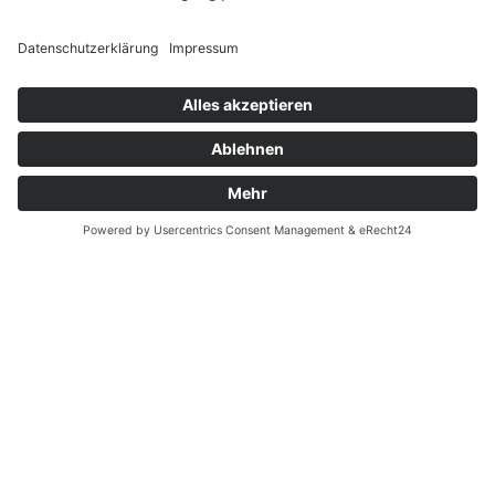
Widerrufsrecht MS
Widerrufsrecht bei Reparatur
Widerrufsrecht bei Dienstleistungen
Kontakt
Garantiefall
Batterieverordnung
Ergänzende Allgemeine Geschäftsbedingungen zum
easyCredit-Ratenkauf
Vertrag widerrufen
© Kaniewski Handels GmbH & Co. KG, 2026 - Alle Rechte
vorbehalten.
Shopsystem:
WEBAN
OS
,
WEB
AN
UG