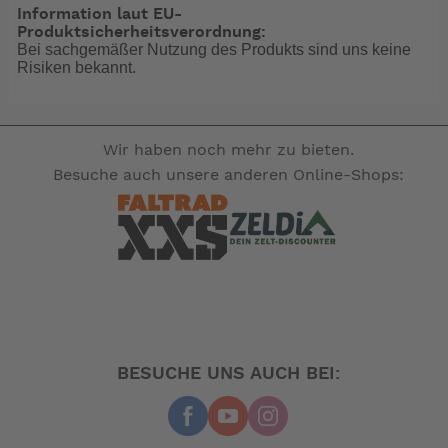
Brems Schaltkulisse lösen und etwas nach innen
Information laut EU-
versetzten.
Produktsicherheitsverordnung:
Bei sachgemäßer Nutzung des Produkts sind uns keine
Die Endstücke sind aus schwarz eloxiertem Metall mit
Risiken bekannt.
weissem Brooks Logo und geben dem Griff den
exklusiven Kick
-- Auf Produktfotos angezeigte Dekorationsartikel
Wir haben noch mehr zu bieten.
gehören nicht zum Leistungsumfang. --
Besuche auch unsere anderen Online-Shops:
BESUCHE UNS AUCH BEI: