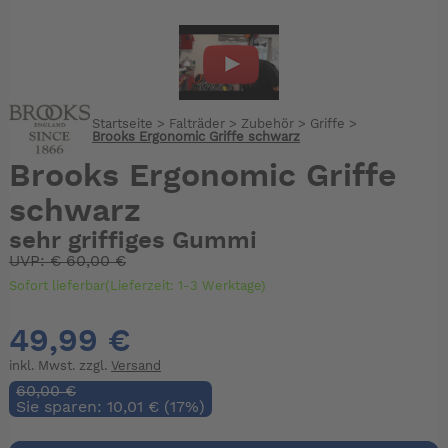
Startseite
>
Falträder
>
Zubehör
>
Griffe
>
Brooks Ergonomic Griffe schwarz
Brooks Ergonomic Griffe
schwarz
sehr griffiges Gummi
UVP:
€
60,00 €
Sofort lieferbar(Lieferzeit: 1-3 Werktage)
49,99 €
inkl. Mwst. zzgl.
Versand
60,00 €
Sie sparen: 10,01 € (17%)