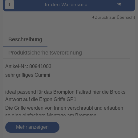
In den Warenkorb
Zurück zur Übersicht
Beschreibung
Produktsicherheitsverordnung
Artikel-Nr.: 80941003
sehr griffiges Gummi
ideal passend für das Brompton Faltrad hier die Brooks
Antwort auf die Ergon Griffe GP1
Die Griffe werden von Innen verschraubt und erlauben
so eine einfachere Montage am Brompton.
Sie sind von unten und oben optimal geriffelt so ist ein
Mehr anzeigen
fester Griff gewährleistet. Zur Montage einfach die