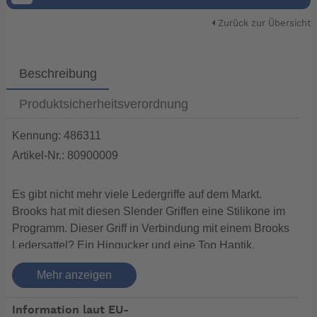
Zurück zur Übersicht
Beschreibung
Produktsicherheitsverordnung
Kennung: 486311
Artikel-Nr.: 80900009
Es gibt nicht mehr viele Ledergriffe auf dem Markt.
Brooks hat mit diesen Slender Griffen eine Stilikone im
Programm. Dieser Griff in Verbindung mit einem Brooks
Ledersattel? Ein Hingucker und eine Top Haptik.
Das sagt der Hersteller:
Mehr anzeigen
Brooks Lederhandgriffe 130MM & 130MM Länge
130mm 130 mm Innendurchmesser 22.2mm Gewicht
Information laut EU-