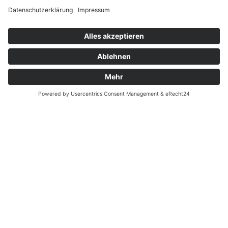
Widerrufsrecht bei Reparatur
Widerrufsrecht bei Dienstleistungen
Kontakt
Garantiefall
Batterieverordnung
Ergänzende Allgemeine Geschäftsbedingungen zum
easyCredit-Ratenkauf
Vertrag widerrufen
© Kaniewski Handels GmbH & Co. KG, 2026 - Alle Rechte
vorbehalten.
Shopsystem:
WEBAN
OS
,
WEB
AN
UG