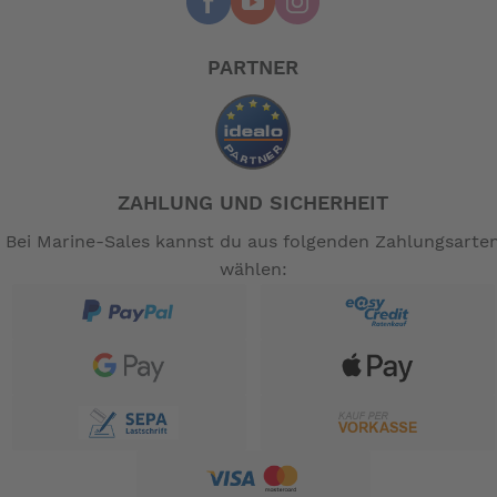
Umwerfer
N / A
Schaltwerk hinten
Shimano 105 11-fach
Schalthebel
Shimano RS700 11-fach
PARTNER
Griffe
ERGON GP3
Bremsen
Shimano BR-4700
Bremshebel
Shimano BL-4700
Sattel
Selle Royal SR-2317HRN
ZAHLUNG UND SICHERHEIT
Sattelstütze
Dahon JB-SP-321JC Φ33,9*580MM
Bei Marine-Sales kannst du aus folgenden Zahlungsarte
Pedale
MKS PROMENADE EZY BLACK
wählen:
Antriebsstrang
Shimano 11-Gang
Gewicht
10 kg
Maximales Fahrergewicht
105 kg (231 lbs)
Fahrerhöhenbereich
145–190 cm
Faltgröße
66 x 42 x 85 cm
-- Auf Produktfotos angezeigte Dekorationsartikel
gehören nicht zum Leistungsumfang. --