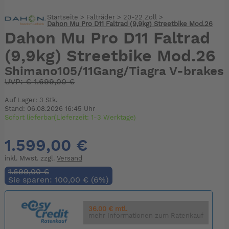
Startseite
>
Falträder
>
20-22 Zoll
>
Dahon Mu Pro D11 Faltrad (9,9kg) Streetbike Mod.26
Dahon Mu Pro D11 Faltrad
(9,9kg) Streetbike Mod.26
Shimano105/11Gang/Tiagra V-brakes
UVP:
€
1.699,00 €
Auf Lager: 3 Stk.
Stand: 06.08.2026 16:45 Uhr
Sofort lieferbar(Lieferzeit: 1-3 Werktage)
1.599,00 €
inkl. Mwst. zzgl.
Versand
1.699,00 €
Sie sparen: 100,00 € (6%)
36.00 € mtl.
mehr Informationen zum Ratenkauf