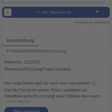
In den Warenkorb
Zurück zur Übersicht
Beschreibung
Produktsicherheitsverordnung
Artikel-Nr.: 1223279
Shimano105/11Gang/Tiagra V-brakes
Hier zeigt Dahon daß sie auch noch was können ;-)
Das Mu Pro ist mit seinen 451er Laufrädern als
Streetbike gedacht und zeigt seine Stärken dann auch
auf der Strasse.
Es ist mit 9,9 kg sehr leicht und mit Top Komponenten
Mehr anzeigen