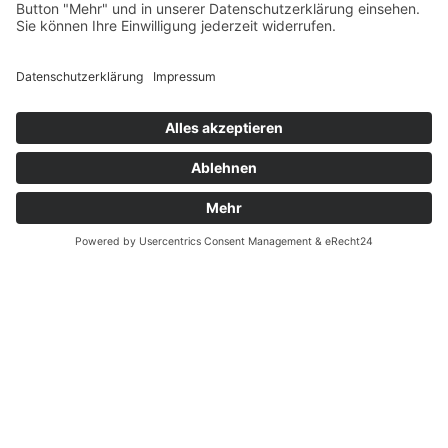
Fernabsatz
Widerrufsrecht MS
Widerrufsrecht bei Reparatur
Widerrufsrecht bei Dienstleistungen
Kontakt
Garantiefall
Batterieverordnung
Ergänzende Allgemeine Geschäftsbedingungen zum
easyCredit-Ratenkauf
Vertrag widerrufen
© Kaniewski Handels GmbH & Co. KG, 2026 - Alle Rechte
vorbehalten.
Shopsystem:
WEBAN
OS
,
WEB
AN
UG