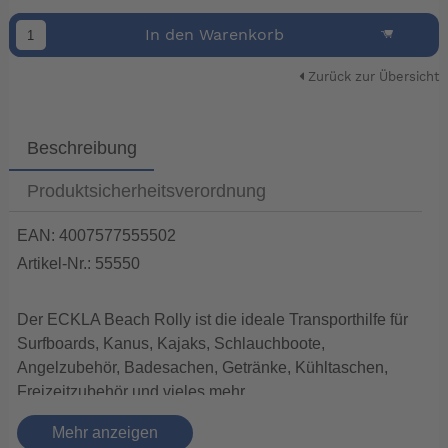
In den Warenkorb
Zurück zur Übersicht
Beschreibung
Produktsicherheitsverordnung
EAN: 4007577555502
Artikel-Nr.: 55550
Der ECKLA Beach Rolly ist die ideale Transporthilfe für
Surfboards, Kanus, Kajaks, Schlauchboote,
Angelzubehör, Badesachen, Getränke, Kühltaschen,
Freizeitzubehör und vieles mehr.
Für Ruhepausen wird der Eckla Beach-Rolly® einfach
Mehr anzeigen
aufgerichtet und fertig ist der bequeme Sitz.