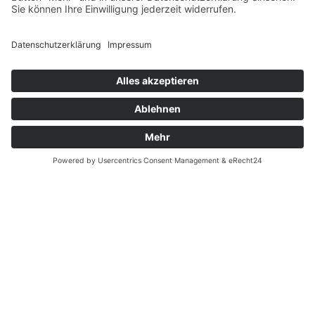
Fernabsatz
Widerrufsrecht MS
Widerrufsrecht bei Reparatur
Widerrufsrecht bei Dienstleistungen
Kontakt
Garantiefall
Batterieverordnung
Ergänzende Allgemeine Geschäftsbedingungen zum
easyCredit-Ratenkauf
Vertrag widerrufen
© Kaniewski Handels GmbH & Co. KG, 2026 - Alle Rechte
vorbehalten.
Shopsystem:
WEBAN
OS
,
WEB
AN
UG