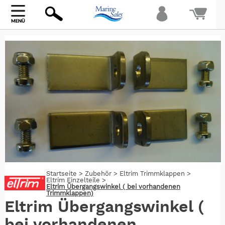
Bi
warte
Startseite
>
Zubehör
>
Eltrim Trimmklappen
>
Eltrim Einzelteile
>
Eltrim Übergangswinkel ( bei vorhandenen
Trimmklappen)
Eltrim Übergangswinkel (
bei vorhandenen