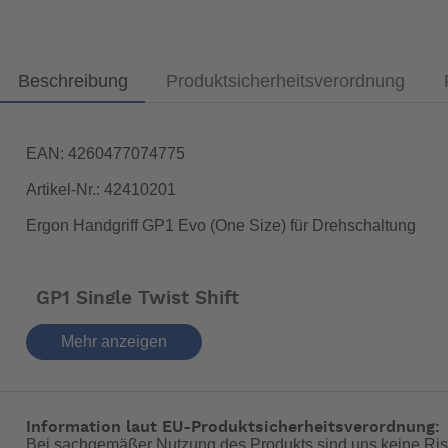
Beschreibung
Produktsicherheitsverordnung
EAN: 4260477074775
Artikel-Nr.: 42410201
Ergon Handgriff GP1 Evo (One Size) für Drehschaltung
GP1 Single Twist Shift
Das neue Komfort-Original in nachhaltiger Form
Mehr anzeigen
Made in Germany - Design, Entwicklung und Herstell
Perfekte Hand-Ergonomie für spürbar weniger Besch
Verhindert taube Finger, schmerzende Hände und Un
Information laut EU-Produktsicherheitsverordnung:
Schützt vor Abknicken des Handgelenks und möglic
Bei sachgemäßer Nutzung des Produkts sind uns keine Ris