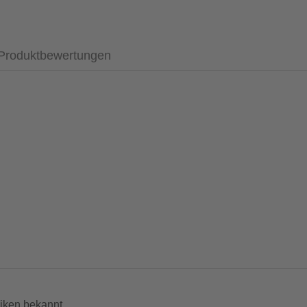
Produktbewertungen
ung
werden
terarme
hem Karpaltunnelsyndrom
iken bekannt.