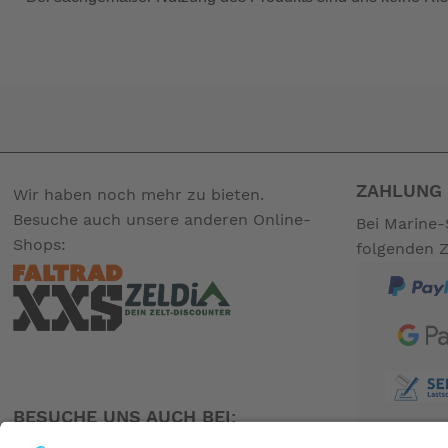
-- Auf Produktfotos angezeigte Dekorationsartikel gehören 
ZAHLUNG 
Wir haben noch mehr zu bieten.
Besuche auch unsere anderen Online-
Bei Marine-
Shops:
folgenden 
BESUCHE UNS AUCH BEI: