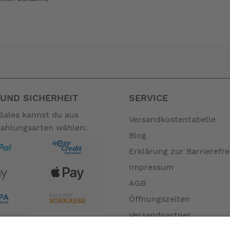
nicht zum Leistungsumfang. --
UND SICHERHEIT
SERVICE
Sales kannst du aus
Versandkostentabelle
Zahlungsarten wählen:
Blog
Erklärung zur Barrierefre
Impressum
AGB
Öffnungszeiten
Versandpartner