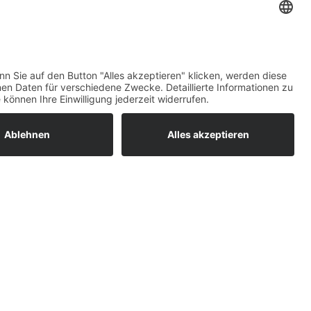
ratur
tleistungen
um easyCredit-