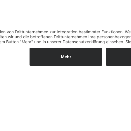
Verfügbarkeiten
Zahlung und Versand
Datenschutz
Fernabsatz
Widerrufsrecht MS
Widerrufsrecht bei Repa
Widerrufsrecht bei Diens
Kontakt
Garantiefall
Batterieverordnung
Ergänzende Allgemeine
Geschäftsbedingungen z
Ratenkauf