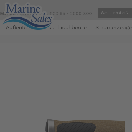
Mensch gefällig?
Tel. 023 65 / 2000 800
Außenborder
Schlauchboote
Stromerzeuge