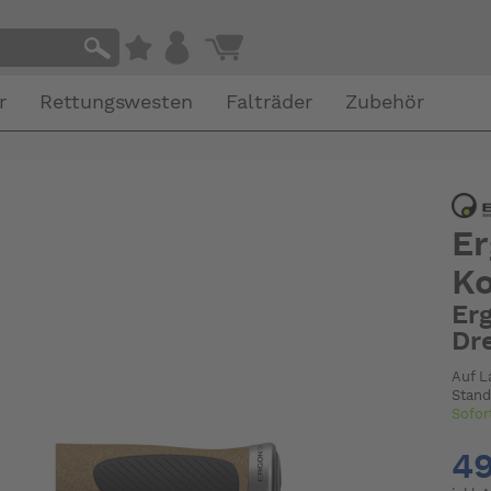
r
Rettungswesten
Falträder
Zubehör
Er
Ko
Erg
Dr
Auf L
Stand
Sofor
49