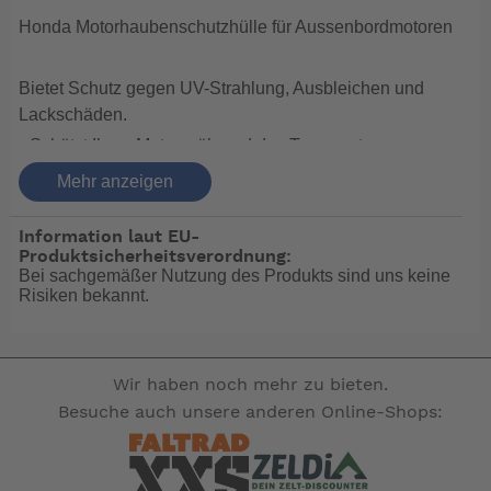
Honda Motorhaubenschutzhülle für Aussenbordmotoren
Bietet Schutz gegen UV-Strahlung, Ausbleichen und
Lackschäden.
• Schützt Ihren Motor während des Transports vor
Steinschlag
Mehr anzeigen
und Schmutz.
• Schützt das Ansaugsystem Ihres Motors.
Information laut EU-
Produktsicherheitsverordnung:
• Perfekt für die Winterlagerung.
Bei sachgemäßer Nutzung des Produkts sind uns keine
• Lieferbar in verschiedenen Grössen für alle Motoren
Risiken bekannt.
von BF 2 bis BF 225.
Wir haben noch mehr zu bieten.
-- Auf Produktfotos angezeigte Dekorationsartikel
Besuche auch unsere anderen Online-Shops:
gehören nicht zum Leistungsumfang. --