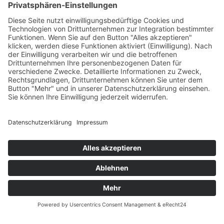
Öffnungszeiten
Versandpartner
Verfügbarkeiten
Zahlung und Versand
Datenschutz
Fernabsatz
Widerrufsrecht MS
Widerrufsrecht bei Reparatur
Widerrufsrecht bei Dienstleistungen
Kontakt
Garantiefall
Batterieverordnung
Ergänzende Allgemeine Geschäftsbedingungen zum
easyCredit-Ratenkauf