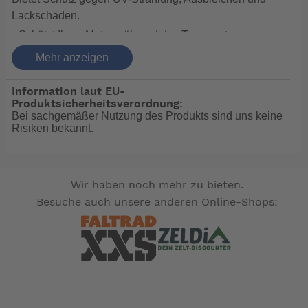
Lackschäden.
• Schützt Ihren Motor während des Transports vor
Steinschlag
Mehr anzeigen
und Schmutz.
• Schützt das Ansaugsystem Ihres Motors.
Information laut EU-
Produktsicherheitsverordnung:
• Perfekt für die Winterlagerung.
Bei sachgemäßer Nutzung des Produkts sind uns keine
• Lieferbar in verschiedenen Grössen für alle Motoren
Risiken bekannt.
von BF 2 bis BF 225.
Wir haben noch mehr zu bieten.
-- Auf Produktfotos angezeigte Dekorationsartikel
Besuche auch unsere anderen Online-Shops:
gehören nicht zum Leistungsumfang. --