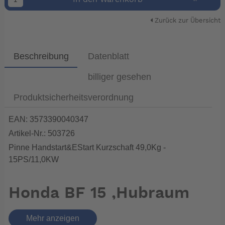
Zurück zur Übersicht
Beschreibung
Datenblatt
billiger gesehen
Produktsicherheitsverordnung
EAN: 3573390040347
Artikel-Nr.: 503726
Pinne Handstart&EStart Kurzschaft 49,0Kg -
15PS/11,0KW
Honda BF 15 ,Hubraum
bringt Drehmoment
Mehr anzeigen