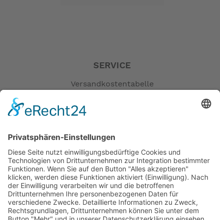
Powerthrust 4-Blatt-Propeller. Darüber hinaus ist der
leichte BF20 der leistungsstärkste tragbare
Viertaktmotor überhaupt!
Experten Tipps direkt von Honda:
SERVICE
Folgen Sie einfach diesem Link, zu weiteren hilfreichen
informationen, wie z.B.
Versandkostentabelle
der Bedienungsanleitung,Wartungstipps usw.
Blog
https://www.hondappsv.com/contents/top/HME/de/1161/
Erklärung zur Barrierefreiheit
Impressum
Motor
AGB
Zylinder: SOHC 2
Öffnungszeiten
Hubraum (cm³): 350
Bohrung und Hub (mm): 59 x 64
Versandpartner
Ventile: 4
Verfügbarkeiten
Volllastdrehzahl: 5000 - 5500
Zahlung und Versand
Nennleistung PS(kW): 15 (11)
Kühlung: Wasser