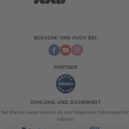
BF150 - Das spritzige Multtalent
Der Honda BF150 setzt Maßstäbe. Optimale
Performance über den gesamten Drehzahlbereich ist
selbstverständlich. Hondas VTEC-System kombiniert
BESUCHE UNS AUCH BEI:
mit der variablen Luftansaugung sorgt für souveräne
Kraftentfaltung. Bereits bei niedrigen Drehzahlen
ermöglicht das hohe Drehmoment überragende
Beschleunigung. Wenn Sie möchten, wird der BF150
PARTNER
auch in höheren Drehzahlbereichen zu einer wahren
Rennmaschine, die Ihnen den besonderen Kick
verschafft - ohne dabei verschwenderisch mit dem
Kraftstoff umzugehen. Mit dem BF150 sind Sie einfach
für jede Gelegenheit gerüstet.
ZAHLUNG UND SICHERHEIT
Sparen mit Spaß
Bei Marine-Sales kannst du aus folgenden Zahlungsarte
wählen:
Sowohl der BF150 als auch der BF135 verfügen über