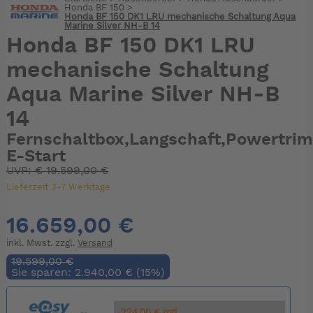
Honda BF 150
>
Honda BF 150 DK1 LRU mechanische Schaltung Aqua
Marine Silver NH-B 14
Honda BF 150 DK1 LRU
mechanische Schaltung
Aqua Marine Silver NH-B
14
Fernschaltbox,Langschaft,Powertri
E-Start
UVP:
€
19.599,00 €
Lieferzeit 3-7 Werktage
16.659,00 €
inkl. Mwst. zzgl.
Versand
19.599,00 €
Sie sparen: 2.940,00 € (15%)
224.00 € mtl.