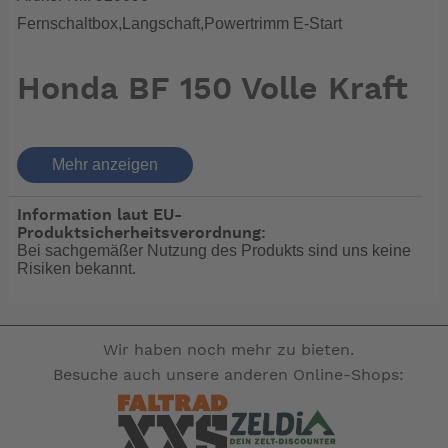
Fernschaltbox,Langschaft,Powertrimm E-Start
Honda BF 150 Volle Kraft
voraus
Mehr anzeigen
wir machen Ihnen gerne ein individuell auf Ihren Bedarf
Information laut EU-
zugeschnittenes Angebot
Produktsicherheitsverordnung:
Bei sachgemäßer Nutzung des Produkts sind uns keine
Geballte Kraft und Dynamik. Die Honda BF150 und
Risiken bekannt.
BF135 Außenborder sind innovativ und fortschrittlich.
Doch die richtungweisende Technik ist nicht der einzige
Grund, warum es sich lohnt, sich für diese Außenborder
zu entscheiden - schließlich sind beide Maschinen die
Wir haben noch mehr zu bieten.
saubersten, sparsamsten und leisesten ihrer Klasse.
Besuche auch unsere anderen Online-Shops:
Erleben Sie grenzenloses Vergnügen im nassen
Element…