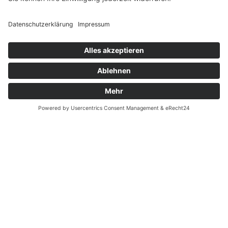
Widerrufsrecht MS
Widerrufsrecht bei Reparatur
Widerrufsrecht bei Dienstleistungen
Kontakt
Garantiefall
Batterieverordnung
Ergänzende Allgemeine Geschäftsbedingungen zum
easyCredit-Ratenkauf
Vertrag widerrufen
© Kaniewski Handels GmbH & Co. KG, 2026 - Alle Rechte
vorbehalten.
Shopsystem:
WEBAN
OS
,
WEB
AN
UG