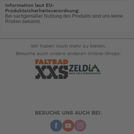
• Bieten einen höheren Schutz gegen
Information laut EU-
Materialverformung und Kavitation
Produktsicherheitsverordnung:
Bei sachgemäßer Nutzung des Produkts sind uns keine
• Einsatzgebiet: Schnelle und leistungsfähige Boote.
Risiken bekannt.
• Erhöhte Stabilität dank der Materialhärte im Vergleich
zu Aluminium
• Siehe zusätzliche Hinweise im Kapitel "Propeller"
über Einsatz und Nutzung
Wir haben noch mehr zu bieten.
des Bootes
Besuche auch unsere anderen Online-Shops:
-- Auf Produktfotos angezeigte Dekorationsartikel
gehören nicht zum Leistungsumfang. --
BESUCHE UNS AUCH BEI: