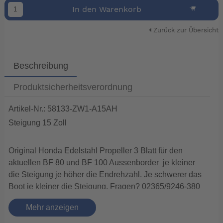
In den Warenkorb
Zurück zur Übersicht
Beschreibung
Produktsicherheitsverordnung
Artikel-Nr.: 58133-ZW1-A15AH
Steigung 15 Zoll
Original Honda Edelstahl Propeller 3 Blatt für den
aktuellen BF 80 und BF 100 Aussenborder je kleiner
die Steigung je höher die Endrehzahl. Je schwerer das
Boot je kleiner die Steigung. Fragen? 02365/9246-380
Vorteile eines VA Propellers
Mehr anzeigen
• Höhere Leistung im Vergleich zu Alumininiumtypen