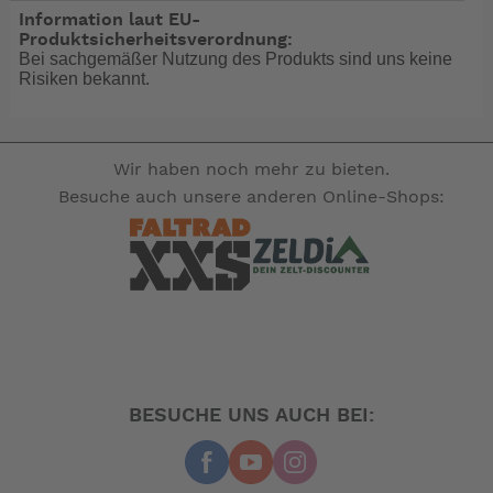
• Bieten einen höheren Schutz gegen
Information laut EU-
Materialverformung und Kavitation
Produktsicherheitsverordnung:
Bei sachgemäßer Nutzung des Produkts sind uns keine
• Einsatzgebiet: Schnelle und leistungsfähige Boote.
Risiken bekannt.
• Erhöhte Stabilität dank der Materialhärte im Vergleich
zu Aluminium
• Siehe zusätzliche Hinweise im Kapitel "Propeller"
über Einsatz und Nutzung
Wir haben noch mehr zu bieten.
des Bootes
Besuche auch unsere anderen Online-Shops:
-- Auf Produktfotos angezeigte Dekorationsartikel
gehören nicht zum Leistungsumfang. --
BESUCHE UNS AUCH BEI: