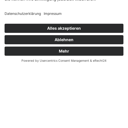
Widerrufsrecht MS
Widerrufsrecht bei Reparatur
Widerrufsrecht bei Dienstleistungen
Kontakt
Garantiefall
Batterieverordnung
Ergänzende Allgemeine Geschäftsbedingungen zum
easyCredit-Ratenkauf
Vertrag widerrufen
© Kaniewski Handels GmbH & Co. KG, 2026 - Alle Rechte
vorbehalten.
Shopsystem:
WEBAN
OS
,
WEB
AN
UG