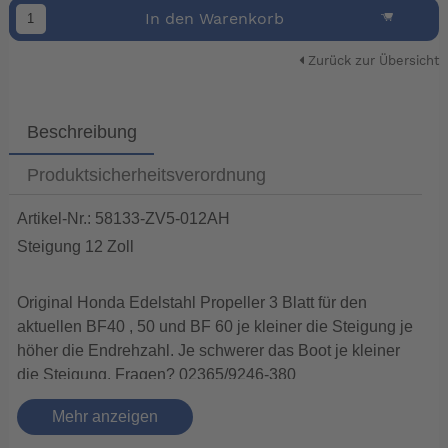
In den Warenkorb
Zurück zur Übersicht
Beschreibung
Produktsicherheitsverordnung
Artikel-Nr.: 58133-ZV5-012AH
Steigung 12 Zoll
Original Honda Edelstahl Propeller 3 Blatt für den
aktuellen BF40 , 50 und BF 60 je kleiner die Steigung je
höher die Endrehzahl. Je schwerer das Boot je kleiner
die Steigung. Fragen? 02365/9246-380
Vorteile eines VA Propellers
Mehr anzeigen
• Höhere Leistung im Vergleich zu Alumininiumtypen