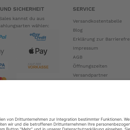
UND SICHERHEIT
SERVICE
Sales kannst du aus
Versandkostentabelle
Zahlungsarten wählen:
Blog
Erklärung zur Barrierefre
Impressum
AGB
Öffnungszeiten
Versandpartner
Verfügbarkeiten
Zahlung und Versand
Datenschutz
Fernabsatz
Widerrufsrecht MS
Widerrufsrecht bei Repa