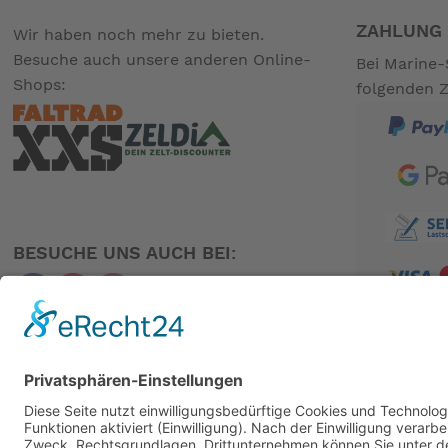
ZAHLUNG 
Wir haben noch mehr zu bieten.
Besuche auch unsere anderen Online-
Bei Marine-
Shops:
folgenden 
BESUCHE UNS AUCH BEI:
PARTNER