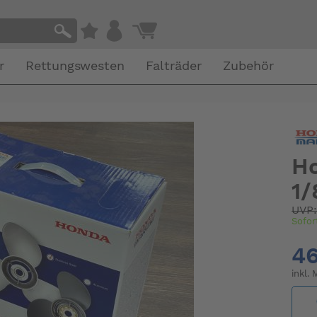
r
Rettungswesten
Falträder
Zubehör
Ho
1/
UVP
Sofor
46
inkl.