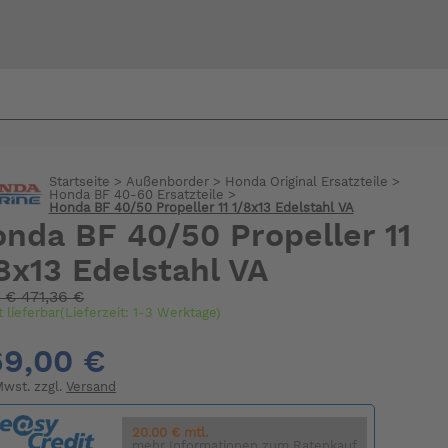
Bi
warte
Startseite
>
Außenborder
>
Honda Original Ersatzteile
>
Honda BF 40-60 Ersatzteile
>
Honda BF 40/50 Propeller 11 1/8x13 Edelstahl VA
nda BF 40/50 Propeller 11
8x13 Edelstahl VA
:
€
471,36 €
t lieferbar(Lieferzeit: 1-3 Werktage)
9,00 €
 Mwst. zzgl.
Versand
20.00 € mtl.
mehr Informationen zum Ratenkauf