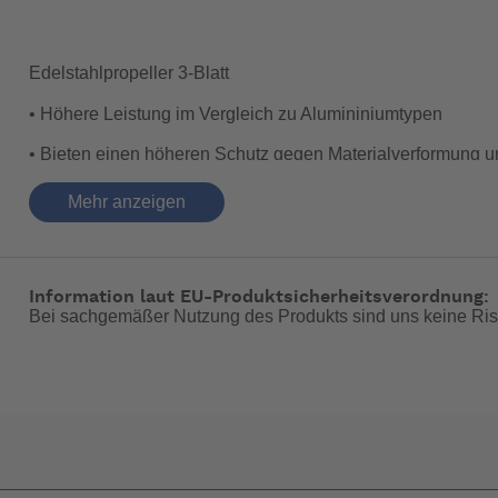
Edelstahlpropeller 3-Blatt
• Höhere Leistung im Vergleich zu Alumininiumtypen
• Bieten einen höheren Schutz gegen Materialverformung u
• Einsatzgebiet: Schnelle und leistungsfähige Boote.
Mehr anzeigen
• Erhöhte Stabilität dank der Materialhärte im Vergleich zu
• Siehe zusätzliche Hinweise im Kapitel "Propeller" über 
Information laut EU-Produktsicherheitsverordnung:
Bei sachgemäßer Nutzung des Produkts sind uns keine Ris
-- Auf Produktfotos angezeigte Dekorationsartikel gehören 