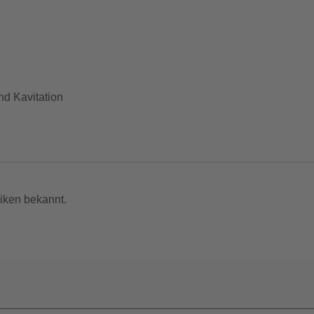
nd Kavitation
 Aluminium
Einsatz und Nutzung des Bootes
iken bekannt.
nicht zum Leistungsumfang. --