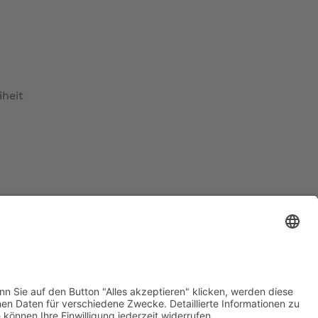
iheit
ratur