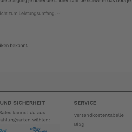
ner die Steigung je höher die Endrehzahl. Je schwerer das Boot 
nicht zum Leistungsumfang. --
iken bekannt.
UND SICHERHEIT
SERVICE
Sales kannst du aus
Versandkostentabelle
Zahlungsarten wählen:
Blog