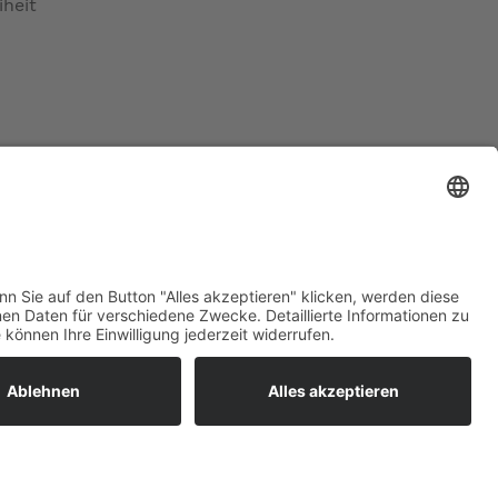
iheit
ratur
tleistungen