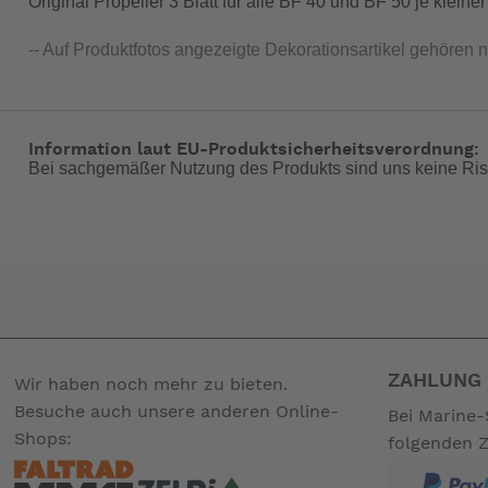
Original Propeller 3 Blatt für alle BF 40 und BF 50 je klei
-- Auf Produktfotos angezeigte Dekorationsartikel gehören 
Information laut EU-Produktsicherheitsverordnung:
Bei sachgemäßer Nutzung des Produkts sind uns keine Ris
ZAHLUNG 
Wir haben noch mehr zu bieten.
Besuche auch unsere anderen Online-
Bei Marine-
Shops:
folgenden 