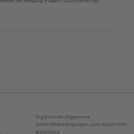
je kleiner die Steigung. Fragen? 02365/9246-380
Ergänzende Allgemeine
Geschäftsbedingungen zum easyCredit-
Ratenkauf