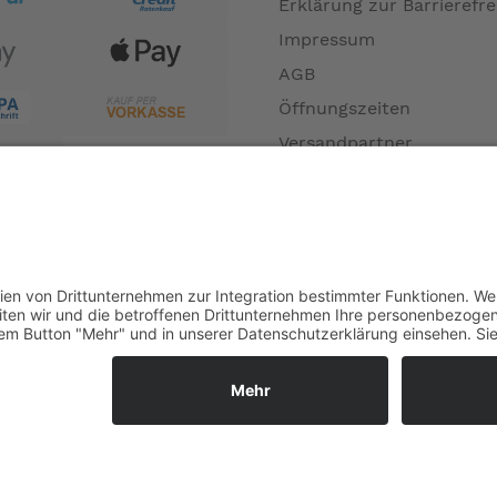
Erklärung zur Barrierefre
Impressum
AGB
Öffnungszeiten
Versandpartner
Verfügbarkeiten
Zahlung und Versand
Datenschutz
Fernabsatz
Widerrufsrecht MS
Widerrufsrecht bei Repa
Widerrufsrecht bei Diens
Kontakt
Garantiefall
Batterieverordnung