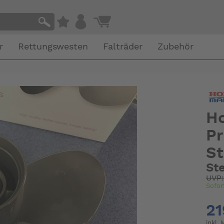
r
Rettungswesten
Falträder
Zubehör
H
Pr
St
Ste
UVP
Sofor
21
inkl.