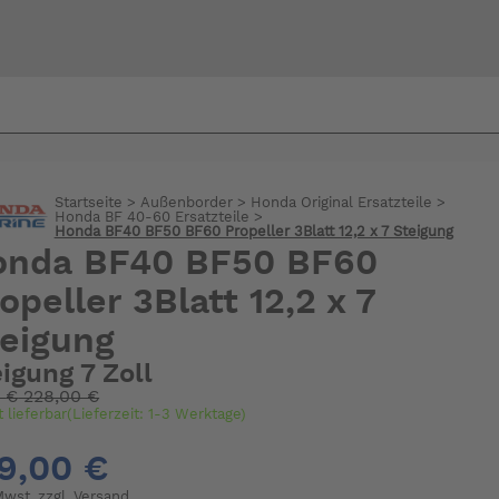
Bi
warte
Startseite
>
Außenborder
>
Honda Original Ersatzteile
>
Honda BF 40-60 Ersatzteile
>
Honda BF40 BF50 BF60 Propeller 3Blatt 12,2 x 7 Steigung
onda BF40 BF50 BF60
opeller 3Blatt 12,2 x 7
eigung
igung 7 Zoll
:
€
228,00 €
t lieferbar(Lieferzeit: 1-3 Werktage)
9,00 €
 Mwst. zzgl.
Versand