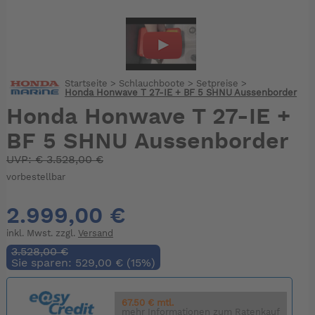
Startseite
>
Schlauchboote
>
Setpreise
>
Honda Honwave T 27-IE + BF 5 SHNU Aussenborder
Honda Honwave T 27-IE +
BF 5 SHNU Aussenborder
UVP:
€
3.528,00 €
vorbestellbar
2.999,00 €
inkl. Mwst. zzgl.
Versand
3.528,00 €
Sie sparen: 529,00 € (15%)
67.50 € mtl.
mehr Informationen zum Ratenkauf