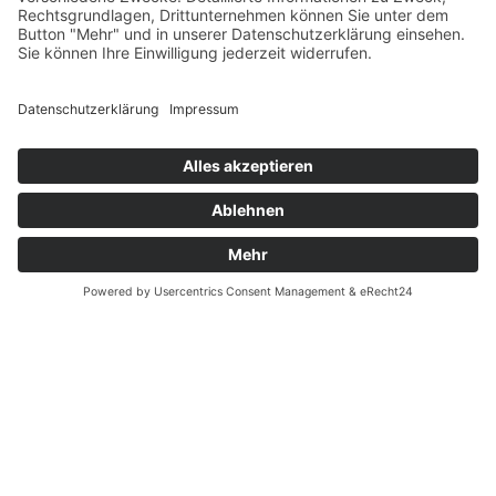
Datenschutz
gehören nicht zum Leistungsumfang. --
Fernabsatz
Widerrufsrecht MS
Widerrufsrecht bei Reparatur
Widerrufsrecht bei Dienstleistungen
Kontakt
Garantiefall
Batterieverordnung
Ergänzende Allgemeine Geschäftsbedingungen zum
easyCredit-Ratenkauf
Vertrag widerrufen