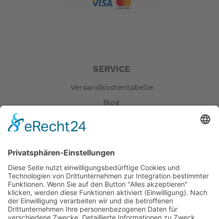
Schaltung: V-N-R
Ausstattung
Generator: Optional
Propeller (Zoll): 7 7/8 X 7 1/2
Öldruckalarm: Ja
Überhitzungsalarm: Nein
SERVICE
Drehzahlbegrenzer: Ja
Notstopschalter: Ja
Versandkostentabelle
Bedienung: Drehgaspinne
Blog
Startsystem: Handstarter
Kippanlage: Manuell
Erklärung zur Barrierefreiheit
Trimmanlage: Manuell 5-Stufig
Impressum
Abmessungen
AGB
Länge (mm): 525
Öffnungszeiten
Breite (mm): 350
Höhe (mm): 1005
Versandpartner
Transom Höhe (mm): 445
Verfügbarkeiten
Trockengewicht (kg): 27
Zahlung und Versand
-- Auf Produktfotos angezeigte Dekorationsartikel