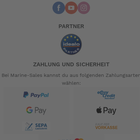
Paddel
Konformitätserklärung + Garantiekarte
PARTNER
Technische Daten Honda BF 15 SHU:
Zylinder: SOHC 2
Hubraum (cm³): 350
Bohrung und Hub (mm): 59 X 64
Ventile: 4
ZAHLUNG UND SICHERHEIT
Volllastdrehzahl: 4500 - 5500
Nennleistung PS(kW): 15 (11)
Bei Marine-Sales kannst du aus folgenden Zahlungsarte
Kühlung: Wasser
wählen:
Gemischaufbereitung: 1 Vergaser mit
Beschleunigungspumpe
Zündanlage: Elektronische PGM-IG
Auspuff: Propellernabe
Antrieb
Übersetzung: 2,08
Schaltung: V-N-R
Ausstattung