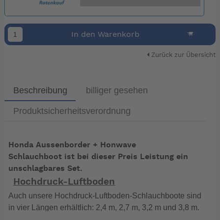
In den Warenkorb
Zurück zur Übersicht
Beschreibung
billiger gesehen
Produktsicherheitsverordnung
Honda Aussenborder + Honwave
Schlauchboot ist bei dieser Preis Leistung ein
unschlagbares Set.
Hochdruck-Luftboden
Auch unsere Hochdruck-Luftboden-Schlauchboote sind
in vier Längen erhältlich: 2,4 m, 2,7 m, 3,2 m und 3,8 m.
Je nach Modell können drei bis fünf Erwachsene