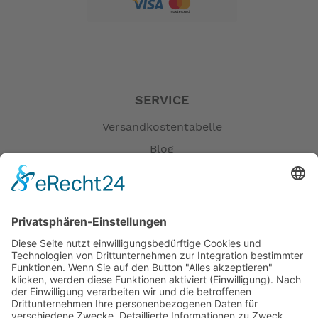
Generator: 6A
Propeller (Zoll): 9 1/4 X 9
Öldruckalarm: Ja
Überhitzungsalarm: Ja
Drehzahlbegrenzer: Ja
Notstopschalter: Ja
SERVICE
Bedienung: Drehgaspinne
Startsystem: Handstarter
Versandkostentabelle
Kippanlage: Manuell
Blog
Trimmanlage: Manuell 5-Stufig
Erklärung zur Barrierefreiheit
Abmessungen
Impressum
Länge (mm): 650
Breite (mm): 350
AGB
Höhe (mm): 1110
Öffnungszeiten
Transom Höhe (mm): 433
Trockengewicht (kg):46,5
Versandpartner
Verfügbarkeiten
-- Auf Produktfotos angezeigte Dekorationsartikel
Zahlung und Versand
gehören nicht zum Leistungsumfang. --