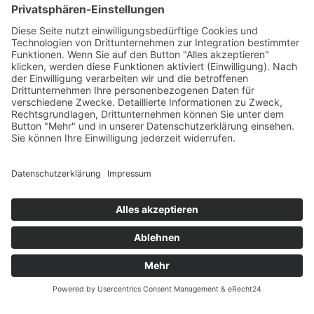
Öffnungszeiten
Versandpartner
Verfügbarkeiten
Zahlung und Versand
Datenschutz
Fernabsatz
Widerrufsrecht MS
Widerrufsrecht bei Reparatur
Widerrufsrecht bei Dienstleistungen
Kontakt
Garantiefall
Batterieverordnung
Ergänzende Allgemeine Geschäftsbedingungen zum
easyCredit-Ratenkauf