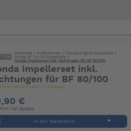
Bi
warte
Startseite
>
Außenborder
>
Honda Original Ersatzteile
>
Honda BF 75-100 Ersatzteile
>
Honda Impellerset inkl. Dichtungen für BF 80/100
nda Impellerset inkl.
chtungen für BF 80/100
t lieferbar(Lieferzeit: 1-3 Werktage)
,90 €
 Mwst. zzgl.
Versand
In den Warenkorb