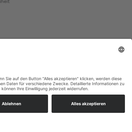
iheit
ratur
tleistungen