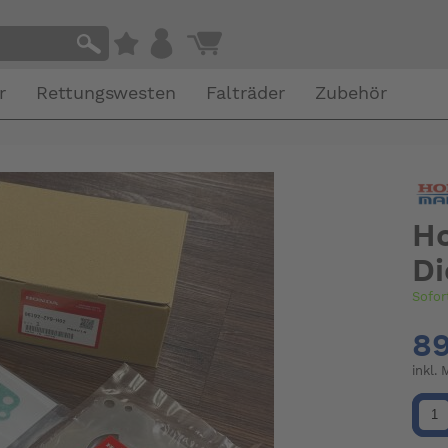
r
Rettungswesten
Falträder
Zubehör
Ho
Di
Sofor
89
inkl.