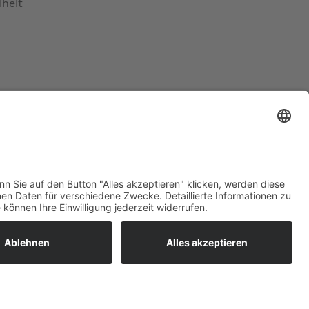
iheit
ratur
tleistungen