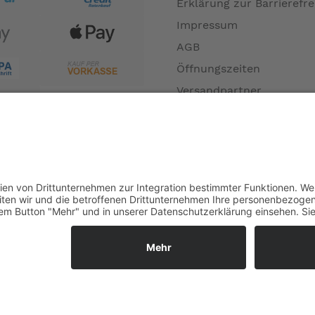
Erklärung zur Barrierefre
Impressum
AGB
Öffnungszeiten
Versandpartner
Verfügbarkeiten
Zahlung und Versand
Datenschutz
Fernabsatz
Widerrufsrecht MS
Widerrufsrecht bei Repa
Widerrufsrecht bei Diens
Kontakt
Garantiefall
Batterieverordnung