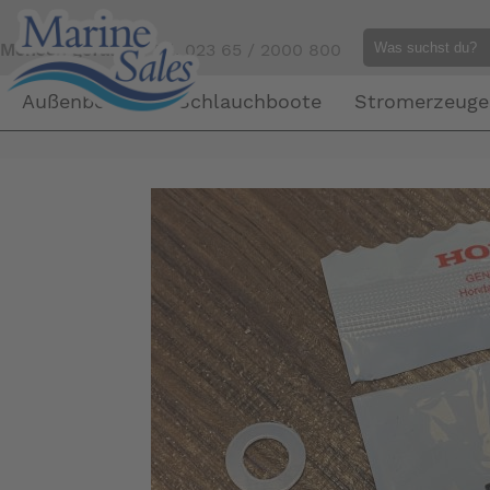
Mensch gefällig?
Tel. 023 65 / 2000 800
Außenborder
Schlauchboote
Stromerzeuge