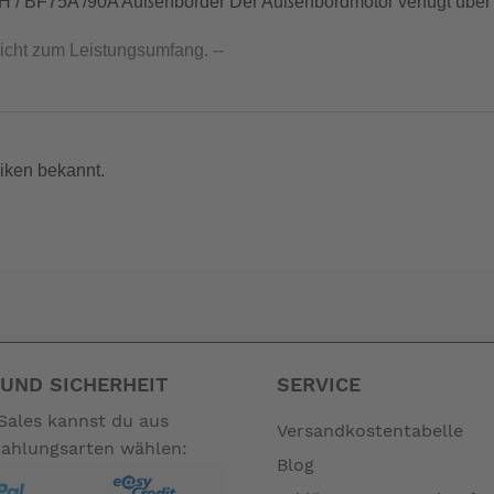
3DH / BF75A /90A Außenborder Der Außenbordmotor verfügt über
nicht zum Leistungsumfang. --
iken bekannt.
UND SICHERHEIT
SERVICE
Sales kannst du aus
Versandkostentabelle
Zahlungsarten wählen:
Blog