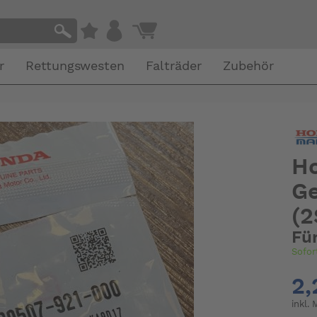
r
Rettungswesten
Falträder
Zubehör
Ho
Ge
(2
Fü
Sofor
2,
inkl.