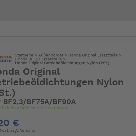
Bi
warte
Startseite
>
Außenborder
>
Honda Original Ersatzteile
>
Honda BF 2,3 Ersatzteile
>
Honda Original Getriebeöldichtungen Nylon (2St.)
nda Original
triebeöldichtungen Nylon
St.)
r BF2,3/BF75A/BF90A
t lieferbar(Lieferzeit: 1-3 Werktage)
20 €
 Mwst. zzgl.
Versand